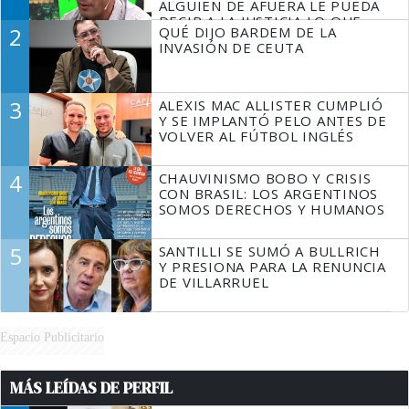
ALGUIEN DE AFUERA LE PUEDA
DECIR A LA JUSTICIA LO QUE
2
QUÉ DIJO BARDEM DE LA
TIENE QUE HACER"
INVASIÓN DE CEUTA
3
ALEXIS MAC ALLISTER CUMPLIÓ
Y SE IMPLANTÓ PELO ANTES DE
VOLVER AL FÚTBOL INGLÉS
4
CHAUVINISMO BOBO Y CRISIS
CON BRASIL: LOS ARGENTINOS
SOMOS DERECHOS Y HUMANOS
5
SANTILLI SE SUMÓ A BULLRICH
Y PRESIONA PARA LA RENUNCIA
DE VILLARRUEL
Espacio Publicitario
MÁS LEÍDAS DE PERFIL