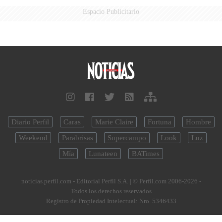
Espacio Publicitario
Diario Perfil
Caras
Marie Claire
Fortuna
Hombre
Weekend
Parabrisas
Supercampo
Look
Luz
Mía
Lunateen
BATimes
noticias.perfil.com - Editorial Perfil S.A.
| © Perfil.com 2006-2026 -
Todos los derechos reservados
Registro de Propiedad Intelectual: Nro. 5346433