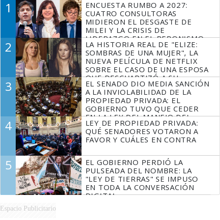
1
ENCUESTA RUMBO A 2027:
CUATRO CONSULTORAS
MIDIERON EL DESGASTE DE
MILEI Y LA CRISIS DE
LIDERAZGO EN EL PERONISMO
2
LA HISTORIA REAL DE "ELIZE:
SOMBRAS DE UNA MUJER", LA
NUEVA PELÍCULA DE NETFLIX
SOBRE EL CASO DE UNA ESPOSA
QUE DESCUARTIZÓ A SU
3
EL SENADO DIO MEDIA SANCIÓN
MARIDO
A LA INVIOLABILIDAD DE LA
PROPIEDAD PRIVADA: EL
GOBIERNO TUVO QUE CEDER
EN LA LEY DEL MANEJO DEL
4
LEY DE PROPIEDAD PRIVADA:
FUEGO
QUÉ SENADORES VOTARON A
FAVOR Y CUÁLES EN CONTRA
5
EL GOBIERNO PERDIÓ LA
PULSEADA DEL NOMBRE: LA
"LEY DE TIERRAS" SE IMPUSO
EN TODA LA CONVERSACIÓN
DIGITAL
Espacio Publicitario