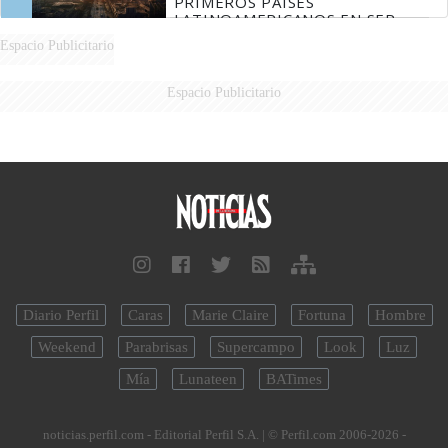
PRIMEROS PAÍSES
LATINOAMERICANOS EN SER
DERROTADOS
Espacio Publicitario
Espacio Publicitario
Diario Perfil
Caras
Marie Claire
Fortuna
Hombre
Weekend
Parabrisas
Supercampo
Look
Luz
Mía
Lunateen
BATimes
noticias.perfil.com - Editorial Perfil S.A.
| © Perfil.com 2006-2026 -