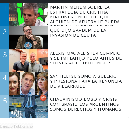
1
MARTÍN MENEM SOBRE LA
ESTRATEGIA DE CRISTINA
KIRCHNER: "NO CREO QUE
ALGUIEN DE AFUERA LE PUEDA
DECIR A LA JUSTICIA LO QUE
2
QUÉ DIJO BARDEM DE LA
TIENE QUE HACER"
INVASIÓN DE CEUTA
3
ALEXIS MAC ALLISTER CUMPLIÓ
Y SE IMPLANTÓ PELO ANTES DE
VOLVER AL FÚTBOL INGLÉS
4
SANTILLI SE SUMÓ A BULLRICH
Y PRESIONA PARA LA RENUNCIA
DE VILLARRUEL
5
CHAUVINISMO BOBO Y CRISIS
CON BRASIL: LOS ARGENTINOS
SOMOS DERECHOS Y HUMANOS
Espacio Publicitario