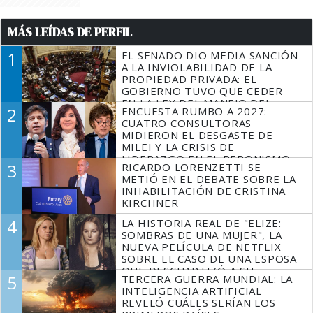
MÁS LEÍDAS DE PERFIL
1
EL SENADO DIO MEDIA SANCIÓN
A LA INVIOLABILIDAD DE LA
PROPIEDAD PRIVADA: EL
GOBIERNO TUVO QUE CEDER
EN LA LEY DEL MANEJO DEL
2
ENCUESTA RUMBO A 2027:
FUEGO
CUATRO CONSULTORAS
MIDIERON EL DESGASTE DE
MILEI Y LA CRISIS DE
LIDERAZGO EN EL PERONISMO
3
RICARDO LORENZETTI SE
METIÓ EN EL DEBATE SOBRE LA
INHABILITACIÓN DE CRISTINA
KIRCHNER
4
LA HISTORIA REAL DE "ELIZE:
SOMBRAS DE UNA MUJER", LA
NUEVA PELÍCULA DE NETFLIX
SOBRE EL CASO DE UNA ESPOSA
QUE DESCUARTIZÓ A SU
5
TERCERA GUERRA MUNDIAL: LA
MARIDO
INTELIGENCIA ARTIFICIAL
REVELÓ CUÁLES SERÍAN LOS