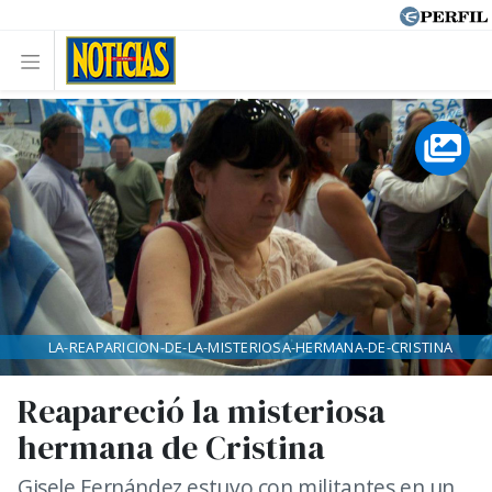
LA-REAPARICION-DE-LA-MISTERIOSA-HERMANA-DE-CRISTINA
Reapareció la misteriosa
hermana de Cristina
Gisele Fernández estuvo con militantes en un