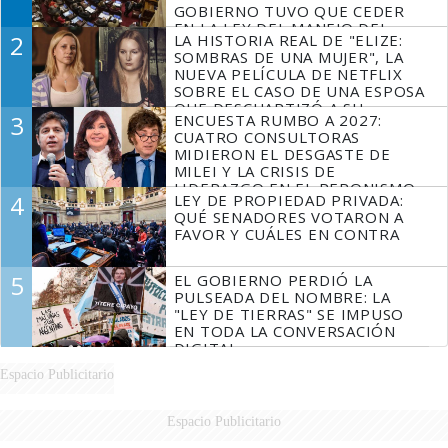
GOBIERNO TUVO QUE CEDER
EN LA LEY DEL MANEJO DEL
2
LA HISTORIA REAL DE "ELIZE:
FUEGO
SOMBRAS DE UNA MUJER", LA
NUEVA PELÍCULA DE NETFLIX
SOBRE EL CASO DE UNA ESPOSA
QUE DESCUARTIZÓ A SU
3
ENCUESTA RUMBO A 2027:
MARIDO
CUATRO CONSULTORAS
MIDIERON EL DESGASTE DE
MILEI Y LA CRISIS DE
LIDERAZGO EN EL PERONISMO
4
LEY DE PROPIEDAD PRIVADA:
QUÉ SENADORES VOTARON A
FAVOR Y CUÁLES EN CONTRA
5
EL GOBIERNO PERDIÓ LA
PULSEADA DEL NOMBRE: LA
"LEY DE TIERRAS" SE IMPUSO
EN TODA LA CONVERSACIÓN
DIGITAL
Espacio Publicitario
Espacio Publicitario