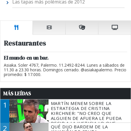
Las tapas más polémicas de 2012
Restaurantes
El mundo en un bar.
Asiaka. Soler 4767, Palermo. 11.2492-8244. Lunes a sábados de
11.30 a 23.30 horas. Domingos cerrado. @asiakapalermo. Precio
promedio: $ 17.000.
MÁS LEÍDAS
1
MARTÍN MENEM SOBRE LA
ESTRATEGIA DE CRISTINA
KIRCHNER: "NO CREO QUE
ALGUIEN DE AFUERA LE PUEDA
DECIR A LA JUSTICIA LO QUE
2
QUÉ DIJO BARDEM DE LA
TIENE QUE HACER"