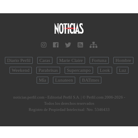
Diario Perfil
Caras
Marie Claire
Fortuna
Hombre
Weekend
Parabrisas
Supercampo
Look
Luz
Mía
Lunateen
BATimes
noticias.perfil.com - Editorial Perfil S.A.
| © Perfil.com 2006-2026 -
Todos los derechos reservados
Registro de Propiedad Intelectual: Nro. 5346433