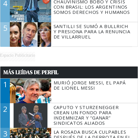
4
CHAUVINISMO BOBO Y CRISIS
CON BRASIL: LOS ARGENTINOS
SOMOS DERECHOS Y HUMANOS
5
SANTILLI SE SUMÓ A BULLRICH
Y PRESIONA PARA LA RENUNCIA
DE VILLARRUEL
Espacio Publicitario
MÁS LEÍDAS DE PERFIL
1
MURIÓ JORGE MESSI, EL PAPÁ
DE LIONEL MESSI
2
CAPUTO Y STURZENEGGER
CREAN UN FONDO PARA
INDEMNIZAR Y “GANAR”
SINDICATOS ALIADOS
3
LA ROSADA BUSCA CULPABLES
DESPUÉS DE LA DERROTA EN EL