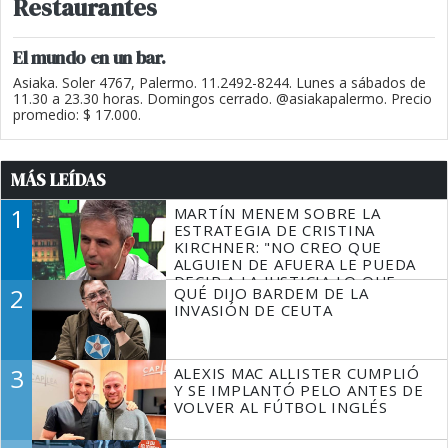
Restaurantes
El mundo en un bar.
Asiaka. Soler 4767, Palermo. 11.2492-8244. Lunes a sábados de
11.30 a 23.30 horas. Domingos cerrado. @asiakapalermo. Precio
promedio: $ 17.000.
MÁS LEÍDAS
1
MARTÍN MENEM SOBRE LA
ESTRATEGIA DE CRISTINA
KIRCHNER: "NO CREO QUE
ALGUIEN DE AFUERA LE PUEDA
DECIR A LA JUSTICIA LO QUE
2
QUÉ DIJO BARDEM DE LA
TIENE QUE HACER"
INVASIÓN DE CEUTA
3
ALEXIS MAC ALLISTER CUMPLIÓ
Y SE IMPLANTÓ PELO ANTES DE
VOLVER AL FÚTBOL INGLÉS