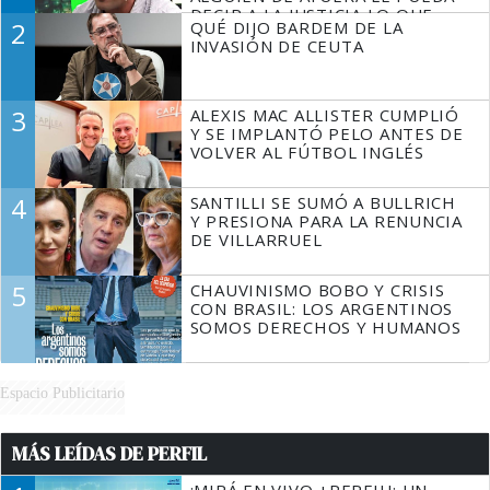
DECIR A LA JUSTICIA LO QUE
2
QUÉ DIJO BARDEM DE LA
TIENE QUE HACER"
INVASIÓN DE CEUTA
3
ALEXIS MAC ALLISTER CUMPLIÓ
Y SE IMPLANTÓ PELO ANTES DE
VOLVER AL FÚTBOL INGLÉS
4
SANTILLI SE SUMÓ A BULLRICH
Y PRESIONA PARA LA RENUNCIA
DE VILLARRUEL
5
CHAUVINISMO BOBO Y CRISIS
CON BRASIL: LOS ARGENTINOS
SOMOS DERECHOS Y HUMANOS
Espacio Publicitario
MÁS LEÍDAS DE PERFIL