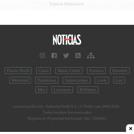
Espacio Publicitario
Diario Perfil
Caras
Marie Claire
Fortuna
Hombre
Weekend
Parabrisas
Supercampo
Look
Luz
Mía
Lunateen
BATimes
noticias.perfil.com - Editorial Perfil S.A.
| © Perfil.com 2006-2026 -
Todos los derechos reservados
Registro de Propiedad Intelectual: Nro. 5346433