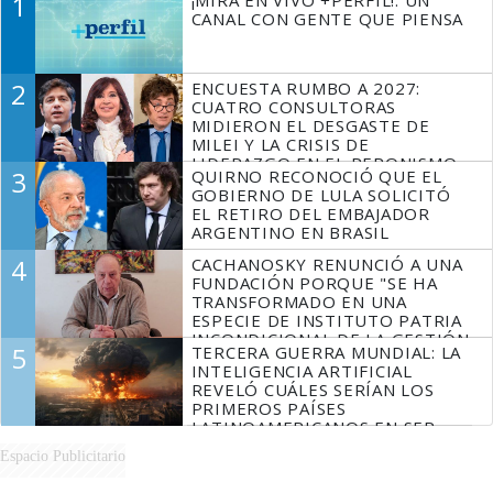
1
¡MIRÁ EN VIVO +PERFIL!: UN
CANAL CON GENTE QUE PIENSA
2
ENCUESTA RUMBO A 2027:
CUATRO CONSULTORAS
MIDIERON EL DESGASTE DE
MILEI Y LA CRISIS DE
LIDERAZGO EN EL PERONISMO
3
QUIRNO RECONOCIÓ QUE EL
GOBIERNO DE LULA SOLICITÓ
EL RETIRO DEL EMBAJADOR
ARGENTINO EN BRASIL
4
CACHANOSKY RENUNCIÓ A UNA
FUNDACIÓN PORQUE "SE HA
TRANSFORMADO EN UNA
ESPECIE DE INSTITUTO PATRIA
INCONDICIONAL DE LA GESTIÓN
5
TERCERA GUERRA MUNDIAL: LA
DE MILEI"
INTELIGENCIA ARTIFICIAL
REVELÓ CUÁLES SERÍAN LOS
PRIMEROS PAÍSES
LATINOAMERICANOS EN SER
DERROTADOS
Espacio Publicitario