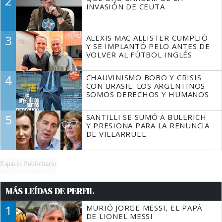
2
TIENE QUE HACER"
INVASIÓN DE CEUTA
3
ALEXIS MAC ALLISTER CUMPLIÓ
Y SE IMPLANTÓ PELO ANTES DE
VOLVER AL FÚTBOL INGLÉS
4
CHAUVINISMO BOBO Y CRISIS
CON BRASIL: LOS ARGENTINOS
SOMOS DERECHOS Y HUMANOS
5
SANTILLI SE SUMÓ A BULLRICH
Y PRESIONA PARA LA RENUNCIA
DE VILLARRUEL
Espacio Publicitario
MÁS LEÍDAS DE PERFIL
1
MURIÓ JORGE MESSI, EL PAPÁ
DE LIONEL MESSI