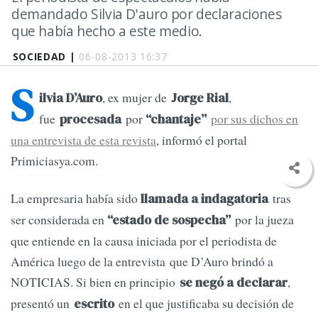
demandado Silvia D'auro por declaraciones
que había hecho a este medio.
SOCIEDAD |
06-08-2013 16:37
S
, ex mujer de
,
ilvia D’Auro
Jorge Rial
fue
por
por sus dichos en
procesada
“chantaje”
una entrevista de esta revista
, informó el portal
Primiciasya.com.
La empresaria había sido
tras
llamada a indagatoria
ser considerada en
por la jueza
“estado de sospecha”
que entiende en la causa iniciada por el periodista de
América luego de la entrevista que D’Auro brindó a
NOTICIAS. Si bien en principio
,
se negó a declarar
presentó un
en el que justificaba su decisión de
escrito