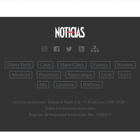
Diario Perfil
Caras
Marie Claire
Fortuna
Hombre
Weekend
Parabrisas
Supercampo
Look
Luz
Mía
Lunateen
BATimes
noticias.perfil.com - Editorial Perfil S.A.
| © Perfil.com 2006-2026 -
Todos los derechos reservados
Registro de Propiedad Intelectual: Nro. 5346433