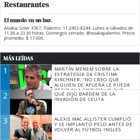
Restaurantes
El mundo en un bar.
Asiaka. Soler 4767, Palermo. 11.2492-8244. Lunes a sábados de
11.30 a 23.30 horas. Domingos cerrado. @asiakapalermo. Precio
promedio: $ 17.000.
MÁS LEÍDAS
1
MARTÍN MENEM SOBRE LA
ESTRATEGIA DE CRISTINA
KIRCHNER: "NO CREO QUE
ALGUIEN DE AFUERA LE PUEDA
DECIR A LA JUSTICIA LO QUE
2
QUÉ DIJO BARDEM DE LA
TIENE QUE HACER"
INVASIÓN DE CEUTA
3
ALEXIS MAC ALLISTER CUMPLIÓ
Y SE IMPLANTÓ PELO ANTES DE
VOLVER AL FÚTBOL INGLÉS