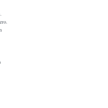
.
ero.
n
s