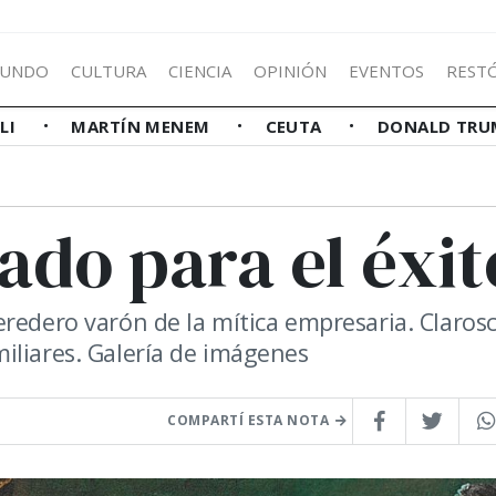
UNDO
CULTURA
CIENCIA
OPINIÓN
EVENTOS
REST
LLI
MARTÍN MENEM
CEUTA
DONALD TRU
ado para el éxit
eredero varón de la mítica empresaria. Claros
iliares. Galería de imágenes
COMPARTÍ ESTA NOTA