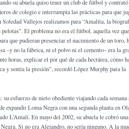
ando su abuela quiso tener un club de fútbol y contrató
eros de colegio e interrumpía las prácticas para que ju
n Soledad Vallejos realizamos para “Amalita, la biograf
 pelotas”. El problema no era el fútbol, aquella vez que
ara que pudieran presenciar el nacimiento de un toro, h
 –y no la fábrica, ni el polvo ni el cemento– era la gr
te horas, explicar el por qué de cada hectárea, cómo h
rica y sentía la presión”, recordó López Murphy para la
: su esfuerzo de nieto obediente viajando cada semana 
to de expandir Loma Negra con una segunda planta en Ol
mado L’Amalí. En mayo del 2002, su abuela le cobró una 
 Negra. Si no era Alejandro, no sería ninguno. A la mu