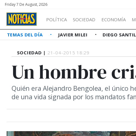
Friday 7 De August, 2026
POLÍTICA
SOCIEDAD
ECONOMÍA
M
TEMAS DEL DÍA
JAVIER MILEI
DIEGO SANTI
SOCIEDAD |
21-04-2015 18:29
Un hombre cri
Quién era Alejandro Bengolea, el único h
de una vida signada por los mandatos fam