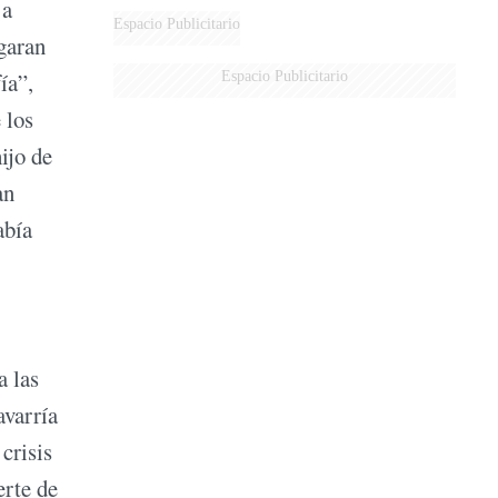
 a
Espacio Publicitario
garan
Espacio Publicitario
ía”,
 los
ijo de
an
abía
a las
avarría
crisis
erte de