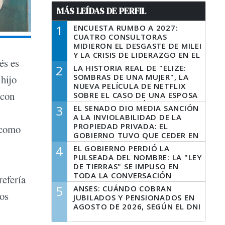
MÁS LEÍDAS DE PERFIL
1
ENCUESTA RUMBO A 2027:
CUATRO CONSULTORAS
MIDIERON EL DESGASTE DE MILEI
Y LA CRISIS DE LIDERAZGO EN EL
és es
PERONISMO
2
LA HISTORIA REAL DE "ELIZE:
SOMBRAS DE UNA MUJER", LA
 hijo
NUEVA PELÍCULA DE NETFLIX
 con
SOBRE EL CASO DE UNA ESPOSA
QUE DESCUARTIZÓ A SU
3
EL SENADO DIO MEDIA SANCIÓN
MARIDO
A LA INVIOLABILIDAD DE LA
PROPIEDAD PRIVADA: EL
 como
GOBIERNO TUVO QUE CEDER EN
LA LEY DEL MANEJO DEL FUEGO
4
EL GOBIERNO PERDIÓ LA
PULSEADA DEL NOMBRE: LA "LEY
DE TIERRAS" SE IMPUSO EN
TODA LA CONVERSACIÓN
refería
DIGITAL
5
ANSES: CUÁNDO COBRAN
los
JUBILADOS Y PENSIONADOS EN
AGOSTO DE 2026, SEGÚN EL DNI