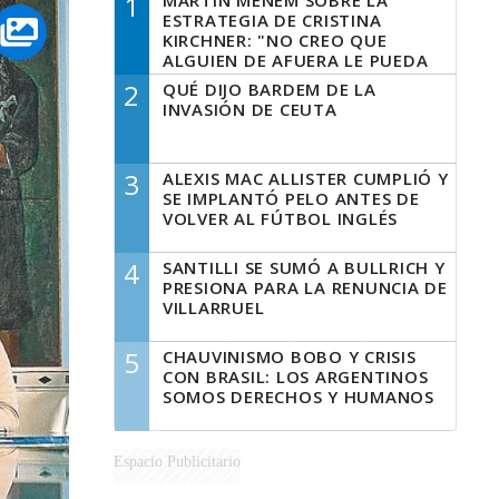
1
MARTÍN MENEM SOBRE LA
ESTRATEGIA DE CRISTINA
KIRCHNER: "NO CREO QUE
ALGUIEN DE AFUERA LE PUEDA
DECIR A LA JUSTICIA LO QUE
2
QUÉ DIJO BARDEM DE LA
TIENE QUE HACER"
INVASIÓN DE CEUTA
3
ALEXIS MAC ALLISTER CUMPLIÓ Y
SE IMPLANTÓ PELO ANTES DE
VOLVER AL FÚTBOL INGLÉS
4
SANTILLI SE SUMÓ A BULLRICH Y
PRESIONA PARA LA RENUNCIA DE
VILLARRUEL
5
CHAUVINISMO BOBO Y CRISIS
CON BRASIL: LOS ARGENTINOS
SOMOS DERECHOS Y HUMANOS
Espacio Publicitario