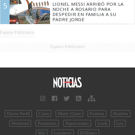
STURZENEGGER
5
LIONEL MESSI ARRIBÓ POR LA
NOCHE A ROSARIO PARA
DESPEDIR EN FAMILIA A SU
PADRE JORGE
Espacio Publicitario
Espacio Publicitario
Diario Perfil
Caras
Marie Claire
Fortuna
Hombre
Weekend
Parabrisas
Supercampo
Look
Luz
Mía
Lunateen
BATimes