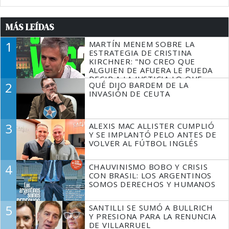
MÁS LEÍDAS
1
MARTÍN MENEM SOBRE LA
ESTRATEGIA DE CRISTINA
KIRCHNER: "NO CREO QUE
ALGUIEN DE AFUERA LE PUEDA
DECIR A LA JUSTICIA LO QUE
2
QUÉ DIJO BARDEM DE LA
TIENE QUE HACER"
INVASIÓN DE CEUTA
3
ALEXIS MAC ALLISTER CUMPLIÓ
Y SE IMPLANTÓ PELO ANTES DE
VOLVER AL FÚTBOL INGLÉS
4
CHAUVINISMO BOBO Y CRISIS
CON BRASIL: LOS ARGENTINOS
SOMOS DERECHOS Y HUMANOS
5
SANTILLI SE SUMÓ A BULLRICH
Y PRESIONA PARA LA RENUNCIA
DE VILLARRUEL