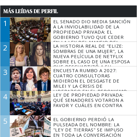
MÁS LEÍDAS DE PERFIL
1
EL SENADO DIO MEDIA SANCIÓN
A LA INVIOLABILIDAD DE LA
PROPIEDAD PRIVADA: EL
GOBIERNO TUVO QUE CEDER
EN LA LEY DEL MANEJO DEL
2
LA HISTORIA REAL DE "ELIZE:
FUEGO
SOMBRAS DE UNA MUJER", LA
NUEVA PELÍCULA DE NETFLIX
SOBRE EL CASO DE UNA ESPOSA
QUE DESCUARTIZÓ A SU
3
ENCUESTA RUMBO A 2027:
MARIDO
CUATRO CONSULTORAS
MIDIERON EL DESGASTE DE
MILEI Y LA CRISIS DE
LIDERAZGO EN EL PERONISMO
4
LEY DE PROPIEDAD PRIVADA:
QUÉ SENADORES VOTARON A
FAVOR Y CUÁLES EN CONTRA
5
EL GOBIERNO PERDIÓ LA
PULSEADA DEL NOMBRE: LA
"LEY DE TIERRAS" SE IMPUSO
EN TODA LA CONVERSACIÓN