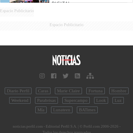
DIGITAL
Espacio Publicitario
Espacio Publicitario
Diario Perfil
Caras
Marie Claire
Fortuna
Hombre
Weekend
Parabrisas
Supercampo
Look
Luz
Mía
Lunateen
BATimes
noticias.perfil.com - Editorial Perfil S.A.
| © Perfil.com 2006-2026 -
Todos los derechos reservados