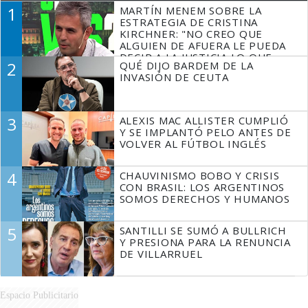
1
MARTÍN MENEM SOBRE LA
ESTRATEGIA DE CRISTINA
KIRCHNER: "NO CREO QUE
ALGUIEN DE AFUERA LE PUEDA
DECIR A LA JUSTICIA LO QUE
2
QUÉ DIJO BARDEM DE LA
TIENE QUE HACER"
INVASIÓN DE CEUTA
3
ALEXIS MAC ALLISTER CUMPLIÓ
Y SE IMPLANTÓ PELO ANTES DE
VOLVER AL FÚTBOL INGLÉS
4
CHAUVINISMO BOBO Y CRISIS
CON BRASIL: LOS ARGENTINOS
SOMOS DERECHOS Y HUMANOS
5
SANTILLI SE SUMÓ A BULLRICH
Y PRESIONA PARA LA RENUNCIA
DE VILLARRUEL
Espacio Publicitario