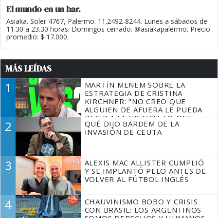
El mundo en un bar.
Asiaka. Soler 4767, Palermo. 11.2492-8244. Lunes a sábados de
11.30 a 23.30 horas. Domingos cerrado. @asiakapalermo. Precio
promedio: $ 17.000.
MÁS LEÍDAS
1
MARTÍN MENEM SOBRE LA
ESTRATEGIA DE CRISTINA
KIRCHNER: "NO CREO QUE
ALGUIEN DE AFUERA LE PUEDA
DECIR A LA JUSTICIA LO QUE
2
QUÉ DIJO BARDEM DE LA
TIENE QUE HACER"
INVASIÓN DE CEUTA
3
ALEXIS MAC ALLISTER CUMPLIÓ
Y SE IMPLANTÓ PELO ANTES DE
VOLVER AL FÚTBOL INGLÉS
4
CHAUVINISMO BOBO Y CRISIS
CON BRASIL: LOS ARGENTINOS