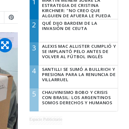
1
MARTÍN MENEM SOBRE LA
ESTRATEGIA DE CRISTINA
KIRCHNER: "NO CREO QUE
ALGUIEN DE AFUERA LE PUEDA
DECIR A LA JUSTICIA LO QUE
2
QUÉ DIJO BARDEM DE LA
TIENE QUE HACER"
INVASIÓN DE CEUTA
3
ALEXIS MAC ALLISTER CUMPLIÓ Y
SE IMPLANTÓ PELO ANTES DE
VOLVER AL FÚTBOL INGLÉS
4
SANTILLI SE SUMÓ A BULLRICH Y
PRESIONA PARA LA RENUNCIA DE
VILLARRUEL
5
CHAUVINISMO BOBO Y CRISIS
CON BRASIL: LOS ARGENTINOS
SOMOS DERECHOS Y HUMANOS
Espacio Publicitario