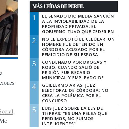
MÁS LEÍDAS DE PERFIL
1
EL SENADO DIO MEDIA SANCIÓN
A LA INVIOLABILIDAD DE LA
PROPIEDAD PRIVADA: EL
GOBIERNO TUVO QUE CEDER EN
LA LEY DEL MANEJO DEL FUEGO
2
NO LE EXPLOTÓ EL CELULAR: UN
HOMBRE FUE DETENIDO EN
CÓRDOBA ACUSADO POR EL
FEMICIDIO DE SU ESPOSA
3
CONDENADO POR DROGAS Y
ROBO, CUANDO SALIÓ DE
la
PRISIÓN FUE BECARIO
MUNICIPAL Y EMPLEADO DE
nciones
SENAF
4
GUILLERMO ARIAS, JUEZ
ELECTORAL DE CÓRDOBA: NO
CESA LA POLÉMICA POR EL
CONCURSO
5
LUIS JUEZ SOBRE LA LEY DE
Social,
TIERRAS: "ES UNA PELEA QUE
PERDIMOS, NO FUIMOS
"Me
INTELIGENTES"