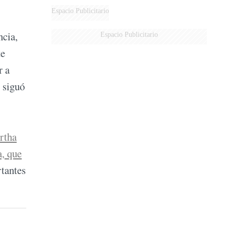
Espacio Publicitario
ncia,
Espacio Publicitario
te
r a
e siguó
rtha
a, que
rtantes