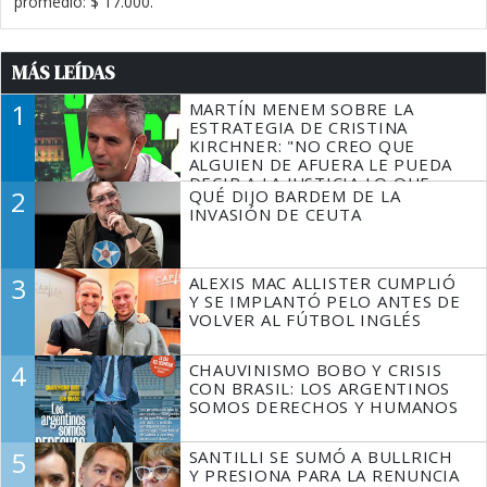
promedio: $ 17.000.
MÁS LEÍDAS
1
MARTÍN MENEM SOBRE LA
ESTRATEGIA DE CRISTINA
KIRCHNER: "NO CREO QUE
ALGUIEN DE AFUERA LE PUEDA
DECIR A LA JUSTICIA LO QUE
2
QUÉ DIJO BARDEM DE LA
TIENE QUE HACER"
INVASIÓN DE CEUTA
3
ALEXIS MAC ALLISTER CUMPLIÓ
Y SE IMPLANTÓ PELO ANTES DE
VOLVER AL FÚTBOL INGLÉS
4
CHAUVINISMO BOBO Y CRISIS
CON BRASIL: LOS ARGENTINOS
SOMOS DERECHOS Y HUMANOS
5
SANTILLI SE SUMÓ A BULLRICH
Y PRESIONA PARA LA RENUNCIA