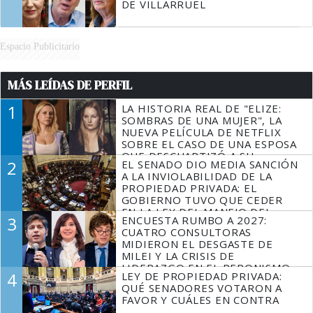
DE VILLARRUEL
Espacio Publicitario
MÁS LEÍDAS DE PERFIL
1
LA HISTORIA REAL DE "ELIZE:
SOMBRAS DE UNA MUJER", LA
NUEVA PELÍCULA DE NETFLIX
SOBRE EL CASO DE UNA ESPOSA
QUE DESCUARTIZÓ A SU
2
EL SENADO DIO MEDIA SANCIÓN
MARIDO
A LA INVIOLABILIDAD DE LA
PROPIEDAD PRIVADA: EL
GOBIERNO TUVO QUE CEDER
EN LA LEY DEL MANEJO DEL
3
ENCUESTA RUMBO A 2027:
FUEGO
CUATRO CONSULTORAS
MIDIERON EL DESGASTE DE
MILEI Y LA CRISIS DE
LIDERAZGO EN EL PERONISMO
4
LEY DE PROPIEDAD PRIVADA:
QUÉ SENADORES VOTARON A
FAVOR Y CUÁLES EN CONTRA