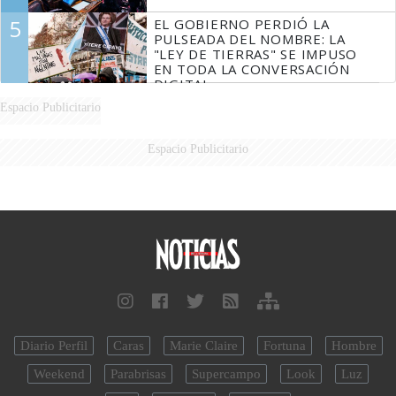
5
EL GOBIERNO PERDIÓ LA
PULSEADA DEL NOMBRE: LA
"LEY DE TIERRAS" SE IMPUSO
EN TODA LA CONVERSACIÓN
DIGITAL
Espacio Publicitario
Espacio Publicitario
Diario Perfil
Caras
Marie Claire
Fortuna
Hombre
Weekend
Parabrisas
Supercampo
Look
Luz