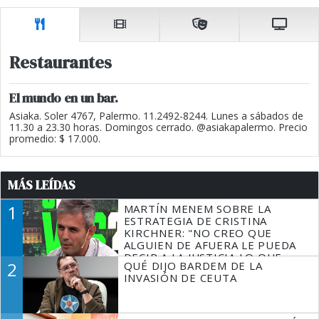
Restaurantes
El mundo en un bar.
Asiaka. Soler 4767, Palermo. 11.2492-8244. Lunes a sábados de
11.30 a 23.30 horas. Domingos cerrado. @asiakapalermo. Precio
promedio: $ 17.000.
MÁS LEÍDAS
1
MARTÍN MENEM SOBRE LA
ESTRATEGIA DE CRISTINA
KIRCHNER: "NO CREO QUE
ALGUIEN DE AFUERA LE PUEDA
DECIR A LA JUSTICIA LO QUE
2
QUÉ DIJO BARDEM DE LA
TIENE QUE HACER"
INVASIÓN DE CEUTA