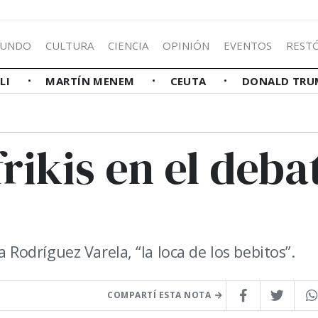
UNDO
CULTURA
CIENCIA
OPINIÓN
EVENTOS
REST
LLI
MARTÍN MENEM
CEUTA
DONALD TRU
rikis en el deba
a Rodríguez Varela, “la loca de los bebitos”.
COMPARTÍ ESTA NOTA