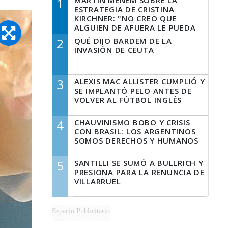
1
MARTÍN MENEM SOBRE LA
ESTRATEGIA DE CRISTINA
KIRCHNER: "NO CREO QUE
ALGUIEN DE AFUERA LE PUEDA
DECIR A LA JUSTICIA LO QUE
2
QUÉ DIJO BARDEM DE LA
TIENE QUE HACER"
INVASIÓN DE CEUTA
3
ALEXIS MAC ALLISTER CUMPLIÓ Y
SE IMPLANTÓ PELO ANTES DE
VOLVER AL FÚTBOL INGLÉS
4
CHAUVINISMO BOBO Y CRISIS
CON BRASIL: LOS ARGENTINOS
SOMOS DERECHOS Y HUMANOS
5
SANTILLI SE SUMÓ A BULLRICH Y
PRESIONA PARA LA RENUNCIA DE
VILLARRUEL
Espacio Publicitario