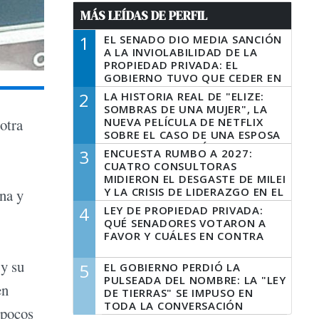
MÁS LEÍDAS DE PERFIL
1
EL SENADO DIO MEDIA SANCIÓN
A LA INVIOLABILIDAD DE LA
PROPIEDAD PRIVADA: EL
GOBIERNO TUVO QUE CEDER EN
LA LEY DEL MANEJO DEL FUEGO
2
LA HISTORIA REAL DE "ELIZE:
SOMBRAS DE UNA MUJER", LA
NUEVA PELÍCULA DE NETFLIX
 otra
SOBRE EL CASO DE UNA ESPOSA
QUE DESCUARTIZÓ A SU
3
ENCUESTA RUMBO A 2027:
MARIDO
CUATRO CONSULTORAS
MIDIERON EL DESGASTE DE MILEI
Y LA CRISIS DE LIDERAZGO EN EL
na y
PERONISMO
4
LEY DE PROPIEDAD PRIVADA:
QUÉ SENADORES VOTARON A
FAVOR Y CUÁLES EN CONTRA
 y su
5
EL GOBIERNO PERDIÓ LA
PULSEADA DEL NOMBRE: LA "LEY
en
DE TIERRAS" SE IMPUSO EN
TODA LA CONVERSACIÓN
 pocos
DIGITAL