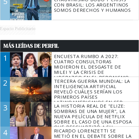
5
CON BRASIL: LOS ARGENTINOS
SOMOS DERECHOS Y HUMANOS
Espacio Publicitario
MÁS LEÍDAS DE PERFIL
1
ENCUESTA RUMBO A 2027:
CUATRO CONSULTORAS
MIDIERON EL DESGASTE DE
MILEI Y LA CRISIS DE
LIDERAZGO EN EL PERONISMO
2
TERCERA GUERRA MUNDIAL: LA
INTELIGENCIA ARTIFICIAL
REVELÓ CUÁLES SERÍAN LOS
PRIMEROS PAÍSES
LATINOAMERICANOS EN SER
3
LA HISTORIA REAL DE "ELIZE:
DERROTADOS
SOMBRAS DE UNA MUJER", LA
NUEVA PELÍCULA DE NETFLIX
SOBRE EL CASO DE UNA ESPOSA
QUE DESCUARTIZÓ A SU
4
RICARDO LORENZETTI SE
MARIDO
METIÓ EN EL DEBATE SOBRE LA