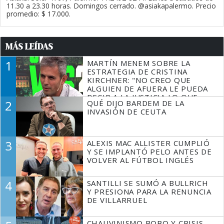
11.30 a 23.30 horas. Domingos cerrado. @asiakapalermo. Precio
promedio: $ 17.000.
MÁS LEÍDAS
1
MARTÍN MENEM SOBRE LA
ESTRATEGIA DE CRISTINA
KIRCHNER: "NO CREO QUE
ALGUIEN DE AFUERA LE PUEDA
DECIR A LA JUSTICIA LO QUE
2
QUÉ DIJO BARDEM DE LA
TIENE QUE HACER"
INVASIÓN DE CEUTA
3
ALEXIS MAC ALLISTER CUMPLIÓ
Y SE IMPLANTÓ PELO ANTES DE
VOLVER AL FÚTBOL INGLÉS
4
SANTILLI SE SUMÓ A BULLRICH
Y PRESIONA PARA LA RENUNCIA
DE VILLARRUEL
CHAUVINISMO BOBO Y CRISIS