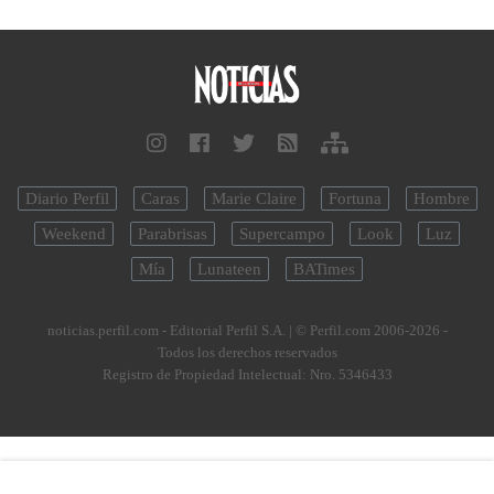
Diario Perfil
Caras
Marie Claire
Fortuna
Hombre
Weekend
Parabrisas
Supercampo
Look
Luz
Mía
Lunateen
BATimes
noticias.perfil.com - Editorial Perfil S.A.
| © Perfil.com 2006-2026 -
Todos los derechos reservados
Registro de Propiedad Intelectual: Nro. 5346433