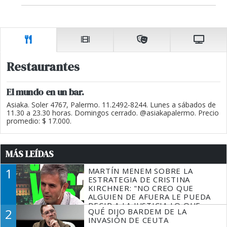
Restaurantes
El mundo en un bar.
Asiaka. Soler 4767, Palermo. 11.2492-8244. Lunes a sábados de
11.30 a 23.30 horas. Domingos cerrado. @asiakapalermo. Precio
promedio: $ 17.000.
MÁS LEÍDAS
1
MARTÍN MENEM SOBRE LA
ESTRATEGIA DE CRISTINA
KIRCHNER: "NO CREO QUE
ALGUIEN DE AFUERA LE PUEDA
DECIR A LA JUSTICIA LO QUE
2
QUÉ DIJO BARDEM DE LA
TIENE QUE HACER"
INVASIÓN DE CEUTA