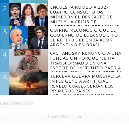
2
ENCUESTA RUMBO A 2027:
CUATRO CONSULTORAS
MIDIERON EL DESGASTE DE
MILEI Y LA CRISIS DE
LIDERAZGO EN EL PERONISMO
3
QUIRNO RECONOCIÓ QUE EL
GOBIERNO DE LULA SOLICITÓ
EL RETIRO DEL EMBAJADOR
ARGENTINO EN BRASIL
4
CACHANOSKY RENUNCIÓ A UNA
FUNDACIÓN PORQUE "SE HA
TRANSFORMADO EN UNA
ESPECIE DE INSTITUTO PATRIA
INCONDICIONAL DE LA GESTIÓN
5
TERCERA GUERRA MUNDIAL: LA
DE MILEI"
INTELIGENCIA ARTIFICIAL
REVELÓ CUÁLES SERÍAN LOS
PRIMEROS PAÍSES
LATINOAMERICANOS EN SER
DERROTADOS
Espacio Publicitario
Espacio Publicitario