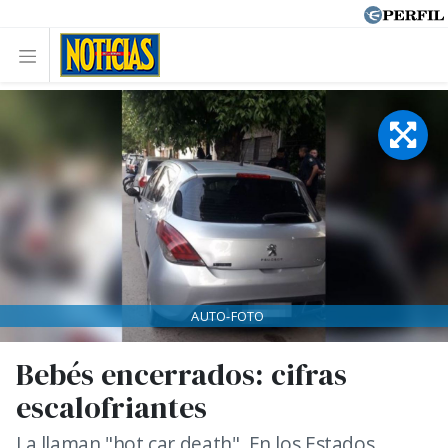
AUTO-FOTO
Bebés encerrados: cifras
escalofriantes
La llaman "hot car death". En los Estados