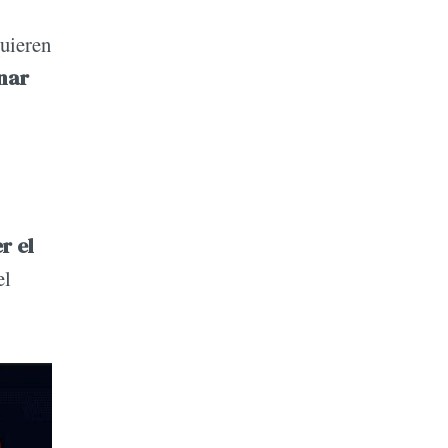
quieren
enar
r el
el