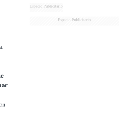
Espacio Publicitario
Espacio Publicitario
a.
ue
nar
con