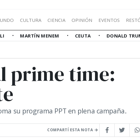
UNDO
CULTURA
CIENCIA
OPINIÓN
EVENTOS
REST
LLI
MARTÍN MENEM
CEUTA
DONALD TRU
l prime time:
te
etoma su programa PPT en plena campaña.
COMPARTÍ ESTA NOTA