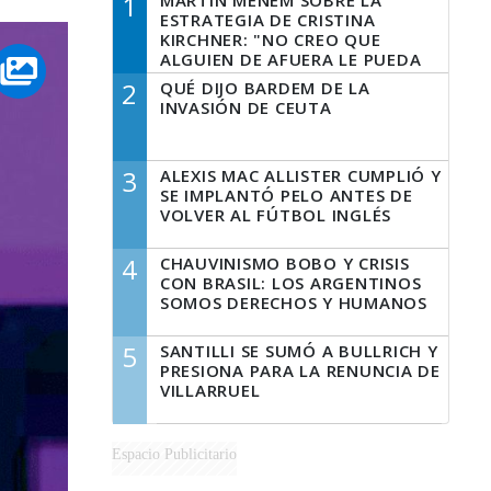
1
MARTÍN MENEM SOBRE LA
ESTRATEGIA DE CRISTINA
KIRCHNER: "NO CREO QUE
ALGUIEN DE AFUERA LE PUEDA
DECIR A LA JUSTICIA LO QUE
2
QUÉ DIJO BARDEM DE LA
TIENE QUE HACER"
INVASIÓN DE CEUTA
3
ALEXIS MAC ALLISTER CUMPLIÓ Y
SE IMPLANTÓ PELO ANTES DE
VOLVER AL FÚTBOL INGLÉS
4
CHAUVINISMO BOBO Y CRISIS
CON BRASIL: LOS ARGENTINOS
SOMOS DERECHOS Y HUMANOS
5
SANTILLI SE SUMÓ A BULLRICH Y
PRESIONA PARA LA RENUNCIA DE
VILLARRUEL
Espacio Publicitario