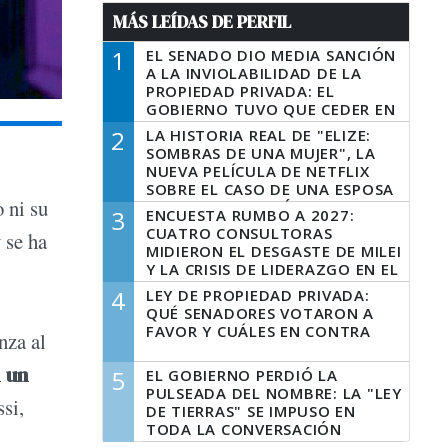
MÁS LEÍDAS DE PERFIL
1
EL SENADO DIO MEDIA SANCIÓN
A LA INVIOLABILIDAD DE LA
PROPIEDAD PRIVADA: EL
GOBIERNO TUVO QUE CEDER EN
LA LEY DEL MANEJO DEL FUEGO
2
LA HISTORIA REAL DE "ELIZE:
SOMBRAS DE UNA MUJER", LA
NUEVA PELÍCULA DE NETFLIX
SOBRE EL CASO DE UNA ESPOSA
 ni su
QUE DESCUARTIZÓ A SU
3
ENCUESTA RUMBO A 2027:
MARIDO
CUATRO CONSULTORAS
 se ha
MIDIERON EL DESGASTE DE MILEI
Y LA CRISIS DE LIDERAZGO EN EL
PERONISMO
4
LEY DE PROPIEDAD PRIVADA:
QUÉ SENADORES VOTARON A
FAVOR Y CUÁLES EN CONTRA
nza al
 un
5
EL GOBIERNO PERDIÓ LA
PULSEADA DEL NOMBRE: LA "LEY
si,
DE TIERRAS" SE IMPUSO EN
TODA LA CONVERSACIÓN
DIGITAL