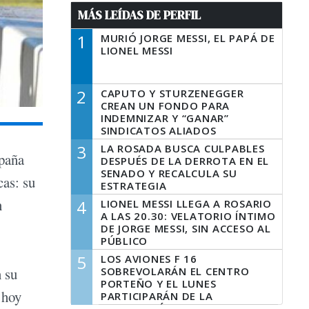
MÁS LEÍDAS DE PERFIL
1
MURIÓ JORGE MESSI, EL PAPÁ DE
LIONEL MESSI
2
CAPUTO Y STURZENEGGER
CREAN UN FONDO PARA
INDEMNIZAR Y “GANAR”
SINDICATOS ALIADOS
3
LA ROSADA BUSCA CULPABLES
mpaña
DESPUÉS DE LA DERROTA EN EL
SENADO Y RECALCULA SU
cas: su
ESTRATEGIA
n
4
LIONEL MESSI LLEGA A ROSARIO
A LAS 20.30: VELATORIO ÍNTIMO
DE JORGE MESSI, SIN ACCESO AL
PÚBLICO
5
LOS AVIONES F 16
SOBREVOLARÁN EL CENTRO
n su
PORTEÑO Y EL LUNES
 hoy
PARTICIPARÁN DE LA
CELEBRACIÓN DE LA FUERZA