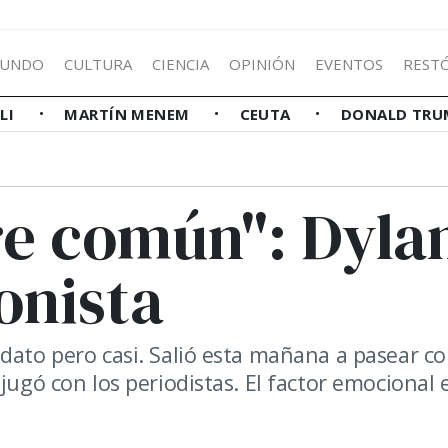
UNDO
CULTURA
CIENCIA
OPINIÓN
EVENTOS
REST
LLI
MARTÍN MENEM
CEUTA
DONALD TRU
e común": Dyla
onista
dato pero casi. Salió esta mañana a pasear c
jugó con los periodistas. El factor emocional 