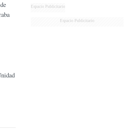
 de
AÉREA
Espacio Publicitario
raba
Espacio Publicitario
Unidad