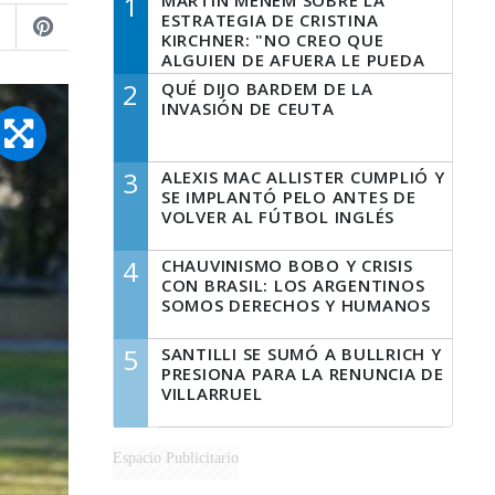
1
MARTÍN MENEM SOBRE LA
ESTRATEGIA DE CRISTINA
KIRCHNER: "NO CREO QUE
ALGUIEN DE AFUERA LE PUEDA
DECIR A LA JUSTICIA LO QUE
2
QUÉ DIJO BARDEM DE LA
TIENE QUE HACER"
INVASIÓN DE CEUTA
3
ALEXIS MAC ALLISTER CUMPLIÓ Y
SE IMPLANTÓ PELO ANTES DE
VOLVER AL FÚTBOL INGLÉS
4
CHAUVINISMO BOBO Y CRISIS
CON BRASIL: LOS ARGENTINOS
SOMOS DERECHOS Y HUMANOS
5
SANTILLI SE SUMÓ A BULLRICH Y
PRESIONA PARA LA RENUNCIA DE
VILLARRUEL
Espacio Publicitario