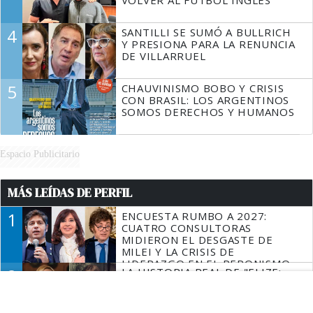
VOLVER AL FÚTBOL INGLÉS
4
SANTILLI SE SUMÓ A BULLRICH
Y PRESIONA PARA LA RENUNCIA
DE VILLARRUEL
5
CHAUVINISMO BOBO Y CRISIS
CON BRASIL: LOS ARGENTINOS
SOMOS DERECHOS Y HUMANOS
Espacio Publicitario
MÁS LEÍDAS DE PERFIL
1
ENCUESTA RUMBO A 2027:
CUATRO CONSULTORAS
MIDIERON EL DESGASTE DE
MILEI Y LA CRISIS DE
LIDERAZGO EN EL PERONISMO
2
LA HISTORIA REAL DE "ELIZE:
SOMBRAS DE UNA MUJER", LA
NUEVA PELÍCULA DE NETFLIX
SOBRE EL CASO DE UNA ESPOSA