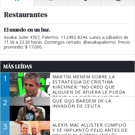
Restaurantes
El mundo en un bar.
Asiaka. Soler 4767, Palermo. 11.2492-8244. Lunes a sábados de
11.30 a 23.30 horas. Domingos cerrado. @asiakapalermo. Precio
promedio: $ 17.000.
MÁS LEÍDAS
1
MARTÍN MENEM SOBRE LA
ESTRATEGIA DE CRISTINA
KIRCHNER: "NO CREO QUE
ALGUIEN DE AFUERA LE PUEDA
DECIR A LA JUSTICIA LO QUE
2
QUÉ DIJO BARDEM DE LA
TIENE QUE HACER"
INVASIÓN DE CEUTA
3
ALEXIS MAC ALLISTER CUMPLIÓ
Y SE IMPLANTÓ PELO ANTES DE