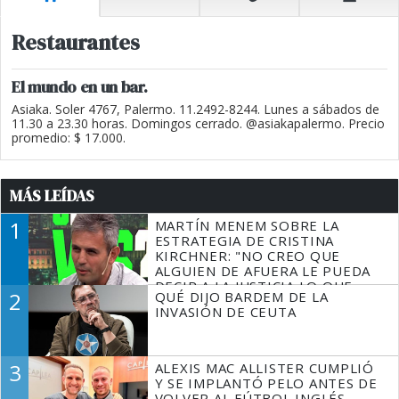
Restaurantes
El mundo en un bar.
Asiaka. Soler 4767, Palermo. 11.2492-8244. Lunes a sábados de
11.30 a 23.30 horas. Domingos cerrado. @asiakapalermo. Precio
promedio: $ 17.000.
MÁS LEÍDAS
1
MARTÍN MENEM SOBRE LA
ESTRATEGIA DE CRISTINA
KIRCHNER: "NO CREO QUE
ALGUIEN DE AFUERA LE PUEDA
DECIR A LA JUSTICIA LO QUE
2
QUÉ DIJO BARDEM DE LA
TIENE QUE HACER"
INVASIÓN DE CEUTA
3
ALEXIS MAC ALLISTER CUMPLIÓ
Y SE IMPLANTÓ PELO ANTES DE
VOLVER AL FÚTBOL INGLÉS