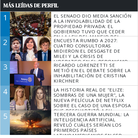
MÁS LEÍDAS DE PERFIL
1
EL SENADO DIO MEDIA SANCIÓN
A LA INVIOLABILIDAD DE LA
PROPIEDAD PRIVADA: EL
GOBIERNO TUVO QUE CEDER
EN LA LEY DEL MANEJO DEL
2
ENCUESTA RUMBO A 2027:
FUEGO
CUATRO CONSULTORAS
MIDIERON EL DESGASTE DE
MILEI Y LA CRISIS DE
LIDERAZGO EN EL PERONISMO
3
RICARDO LORENZETTI SE
METIÓ EN EL DEBATE SOBRE LA
INHABILITACIÓN DE CRISTINA
KIRCHNER
4
LA HISTORIA REAL DE "ELIZE:
SOMBRAS DE UNA MUJER", LA
NUEVA PELÍCULA DE NETFLIX
SOBRE EL CASO DE UNA ESPOSA
QUE DESCUARTIZÓ A SU
5
TERCERA GUERRA MUNDIAL: LA
MARIDO
INTELIGENCIA ARTIFICIAL
REVELÓ CUÁLES SERÍAN LOS
PRIMEROS PAÍSES
LATINOAMERICANOS EN SER