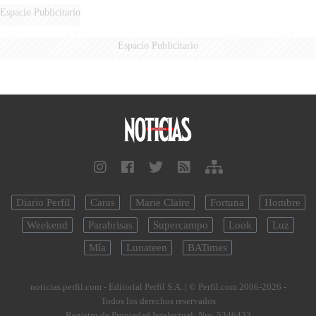
DERROTADOS
Espacio Publicitario
Espacio Publicitario
Diario Perfil
Caras
Marie Claire
Fortuna
Hombre
Weekend
Parabrisas
Supercampo
Look
Luz
Mía
Lunateen
BATimes
noticias.perfil.com - Editorial Perfil S.A.
| © Perfil.com 2006-2026 -
Todos los derechos reservados
Registro de Propiedad Intelectual: Nro. 5346433