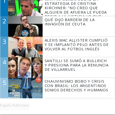
1
ESTRATEGIA DE CRISTINA
KIRCHNER: "NO CREO QUE
ALGUIEN DE AFUERA LE PUEDA
DECIR A LA JUSTICIA LO QUE
2
QUÉ DIJO BARDEM DE LA
TIENE QUE HACER"
INVASIÓN DE CEUTA
3
ALEXIS MAC ALLISTER CUMPLIÓ
Y SE IMPLANTÓ PELO ANTES DE
VOLVER AL FÚTBOL INGLÉS
4
SANTILLI SE SUMÓ A BULLRICH
Y PRESIONA PARA LA RENUNCIA
DE VILLARRUEL
5
CHAUVINISMO BOBO Y CRISIS
CON BRASIL: LOS ARGENTINOS
SOMOS DERECHOS Y HUMANOS
Espacio Publicitario