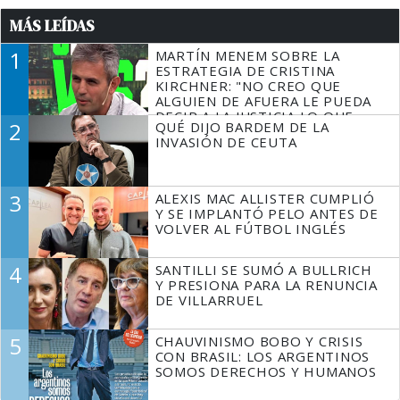
MÁS LEÍDAS
1
MARTÍN MENEM SOBRE LA
ESTRATEGIA DE CRISTINA
KIRCHNER: "NO CREO QUE
ALGUIEN DE AFUERA LE PUEDA
DECIR A LA JUSTICIA LO QUE
2
QUÉ DIJO BARDEM DE LA
TIENE QUE HACER"
INVASIÓN DE CEUTA
3
ALEXIS MAC ALLISTER CUMPLIÓ
Y SE IMPLANTÓ PELO ANTES DE
VOLVER AL FÚTBOL INGLÉS
4
SANTILLI SE SUMÓ A BULLRICH
Y PRESIONA PARA LA RENUNCIA
DE VILLARRUEL
5
CHAUVINISMO BOBO Y CRISIS
CON BRASIL: LOS ARGENTINOS
SOMOS DERECHOS Y HUMANOS