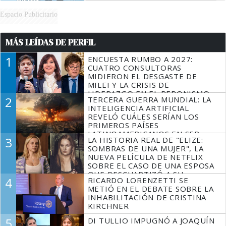
Espacio Publicitario
MÁS LEÍDAS DE PERFIL
1
ENCUESTA RUMBO A 2027:
CUATRO CONSULTORAS
MIDIERON EL DESGASTE DE
MILEI Y LA CRISIS DE
LIDERAZGO EN EL PERONISMO
2
TERCERA GUERRA MUNDIAL: LA
INTELIGENCIA ARTIFICIAL
REVELÓ CUÁLES SERÍAN LOS
PRIMEROS PAÍSES
LATINOAMERICANOS EN SER
3
LA HISTORIA REAL DE "ELIZE:
DERROTADOS
SOMBRAS DE UNA MUJER", LA
NUEVA PELÍCULA DE NETFLIX
SOBRE EL CASO DE UNA ESPOSA
QUE DESCUARTIZÓ A SU
4
RICARDO LORENZETTI SE
MARIDO
METIÓ EN EL DEBATE SOBRE LA
INHABILITACIÓN DE CRISTINA
KIRCHNER
5
DI TULLIO IMPUGNÓ A JOAQUÍN