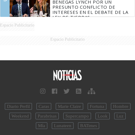
BENEGAS LYNCH POR UN
PRESUNTO CONFLICTO DE
INTERESES EN EL DEBATE DE LA
LEY DE TIERRAS
Espacio Publicitario
Espacio Publicitario
Diario Perfil
Caras
Marie Claire
Fortuna
Hombre
Weekend
Parabrisas
Supercampo
Look
Luz
Mía
Lunateen
BATimes