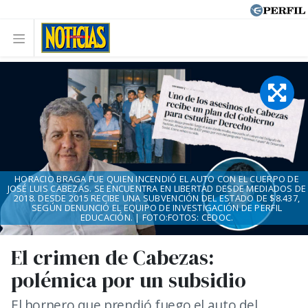
HORACIO BRAGA FUE QUIEN INCENDIÓ EL AUTO CON EL CUERPO DE
JOSÉ LUIS CABEZAS. SE ENCUENTRA EN LIBERTAD DESDE MEDIADOS DE
2018. DESDE 2015 RECIBE UNA SUBVENCIÓN DEL ESTADO DE $8.437,
SEGÚN DENUNCIÓ EL EQUIPO DE INVESTIGACIÓN DE PERFIL
EDUCACIÓN. | FOTO:FOTOS: CEDOC.
El crimen de Cabezas:
polémica por un subsidio
El hornero que prendió fuego el auto del