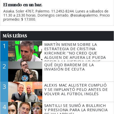
El mundo en un bar.
Asiaka. Soler 4767, Palermo. 11.2492-8244. Lunes a sábados de
11.30 a 23.30 horas. Domingos cerrado. @asiakapalermo. Precio
promedio: $ 17.000.
MÁS LEÍDAS
1
MARTÍN MENEM SOBRE LA
ESTRATEGIA DE CRISTINA
KIRCHNER: "NO CREO QUE
ALGUIEN DE AFUERA LE PUEDA
DECIR A LA JUSTICIA LO QUE
2
QUÉ DIJO BARDEM DE LA
TIENE QUE HACER"
INVASIÓN DE CEUTA
3
ALEXIS MAC ALLISTER CUMPLIÓ
Y SE IMPLANTÓ PELO ANTES DE
VOLVER AL FÚTBOL INGLÉS
4
SANTILLI SE SUMÓ A BULLRICH
Y PRESIONA PARA LA RENUNCIA