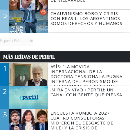
DE VILLARRUEL
5
CHAUVINISMO BOBO Y CRISIS
CON BRASIL: LOS ARGENTINOS
SOMOS DERECHOS Y HUMANOS
Espacio Publicitario
MÁS LEÍDAS DE PERFIL
1
ASÍS: "LA MOVIDA
INTERNACIONAL DE LA
DOCTORA TENSIONA LA PUGNA
INTERNA DEL PERONISMO DE
LA PROVINCIA DEL PECADO"
2
¡MIRÁ EN VIVO +PERFIL!: UN
CANAL CON GENTE QUE PIENSA
3
ENCUESTA RUMBO A 2027:
CUATRO CONSULTORAS
MIDIERON EL DESGASTE DE
MILEI Y LA CRISIS DE