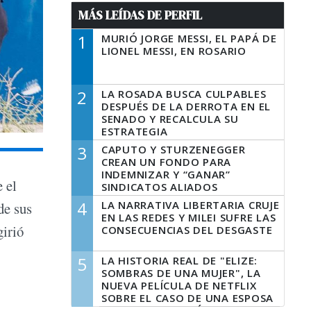
MÁS LEÍDAS DE PERFIL
1
MURIÓ JORGE MESSI, EL PAPÁ DE
LIONEL MESSI, EN ROSARIO
2
LA ROSADA BUSCA CULPABLES
DESPUÉS DE LA DERROTA EN EL
SENADO Y RECALCULA SU
ESTRATEGIA
3
CAPUTO Y STURZENEGGER
CREAN UN FONDO PARA
INDEMNIZAR Y “GANAR”
e el
SINDICATOS ALIADOS
4
LA NARRATIVA LIBERTARIA CRUJE
de sus
EN LAS REDES Y MILEI SUFRE LAS
girió
CONSECUENCIAS DEL DESGASTE
5
LA HISTORIA REAL DE "ELIZE:
SOMBRAS DE UNA MUJER", LA
NUEVA PELÍCULA DE NETFLIX
SOBRE EL CASO DE UNA ESPOSA
QUE DESCUARTIZÓ A SU