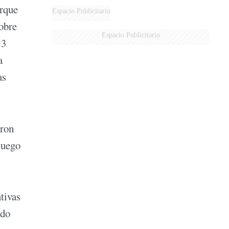
orque
MARIDO
Espacio Publicitario
obre
Espacio Publicitario
13
a
as
eron
luego
tivas
ado