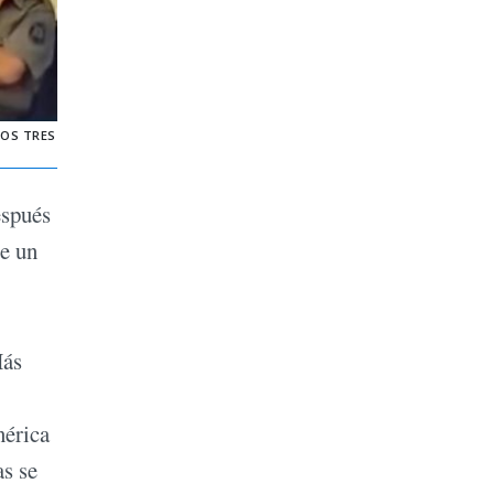
LOS TRES
espués
e un
Más
nérica
s se