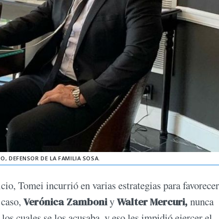
, DEFENSOR DE LA FAMILIA SOSA.
io, Tomei incurrió en varias estrategias para favorecer
 caso,
Verónica Zamboni
y
Walter Mercuri,
nunca
los cuales se los acusaba, y eso les impidió ejercer el