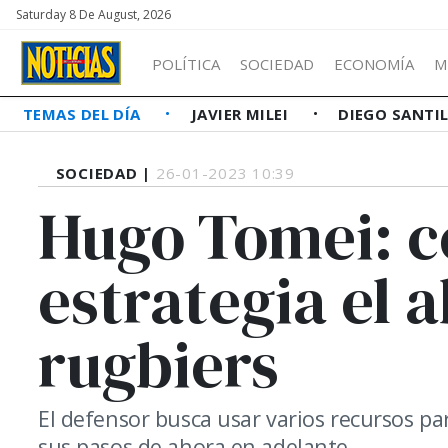
Saturday 8 De August, 2026
POLÍTICA
SOCIEDAD
ECONOMÍA
M
TEMAS DEL DÍA
JAVIER MILEI
DIEGO SANTI
SOCIEDAD |
26-01-2023 10:39
Hugo Tomei: 
estrategia el 
rugbiers
El defensor busca usar varios recursos pa
sus pasos de ahora en adelante.