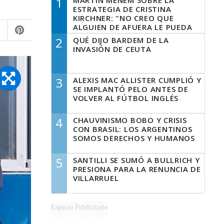
1
MARTÍN MENEM SOBRE LA
ESTRATEGIA DE CRISTINA
KIRCHNER: "NO CREO QUE
ALGUIEN DE AFUERA LE PUEDA
DECIR A LA JUSTICIA LO QUE
2
QUÉ DIJO BARDEM DE LA
TIENE QUE HACER"
INVASIÓN DE CEUTA
3
ALEXIS MAC ALLISTER CUMPLIÓ Y
SE IMPLANTÓ PELO ANTES DE
VOLVER AL FÚTBOL INGLÉS
4
CHAUVINISMO BOBO Y CRISIS
CON BRASIL: LOS ARGENTINOS
SOMOS DERECHOS Y HUMANOS
5
SANTILLI SE SUMÓ A BULLRICH Y
PRESIONA PARA LA RENUNCIA DE
VILLARRUEL
Espacio Publicitario