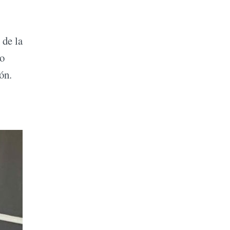
 de la
bo
ón.