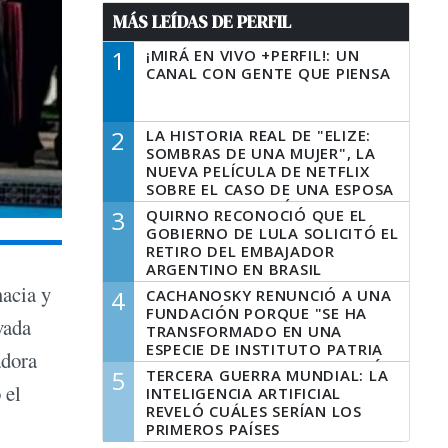
MÁS LEÍDAS DE PERFIL
1
¡MIRÁ EN VIVO +PERFIL!: UN
CANAL CON GENTE QUE PIENSA
2
LA HISTORIA REAL DE "ELIZE:
SOMBRAS DE UNA MUJER", LA
NUEVA PELÍCULA DE NETFLIX
SOBRE EL CASO DE UNA ESPOSA
QUE DESCUARTIZÓ A SU
3
QUIRNO RECONOCIÓ QUE EL
MARIDO
GOBIERNO DE LULA SOLICITÓ EL
RETIRO DEL EMBAJADOR
ARGENTINO EN BRASIL
macia y
4
CACHANOSKY RENUNCIÓ A UNA
FUNDACIÓN PORQUE "SE HA
vada
TRANSFORMADO EN UNA
ESPECIE DE INSTITUTO PATRIA
adora
INCONDICIONAL DE LA GESTIÓN
5
TERCERA GUERRA MUNDIAL: LA
DE MILEI"
 el
INTELIGENCIA ARTIFICIAL
REVELÓ CUÁLES SERÍAN LOS
PRIMEROS PAÍSES
LATINOAMERICANOS EN SER