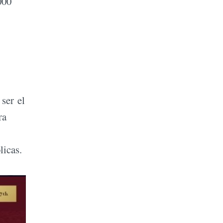
000
ser el
ra
licas.