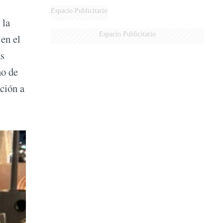
DERROTADOS
Espacio Publicitario
 la
Espacio Publicitario
en el
ás
no de
ación a