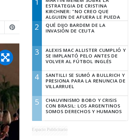
1
MARTÍN MENEM SOBRE LA
ESTRATEGIA DE CRISTINA
KIRCHNER: "NO CREO QUE
ALGUIEN DE AFUERA LE PUEDA
DECIR A LA JUSTICIA LO QUE
2
QUÉ DIJO BARDEM DE LA
TIENE QUE HACER"
INVASIÓN DE CEUTA
3
ALEXIS MAC ALLISTER CUMPLIÓ Y
SE IMPLANTÓ PELO ANTES DE
VOLVER AL FÚTBOL INGLÉS
4
SANTILLI SE SUMÓ A BULLRICH Y
PRESIONA PARA LA RENUNCIA DE
VILLARRUEL
5
CHAUVINISMO BOBO Y CRISIS
CON BRASIL: LOS ARGENTINOS
SOMOS DERECHOS Y HUMANOS
Espacio Publicitario