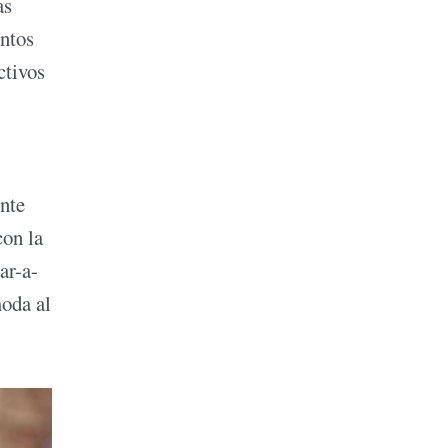
as
entos
ctivos
ente
con la
ar-a-
moda al