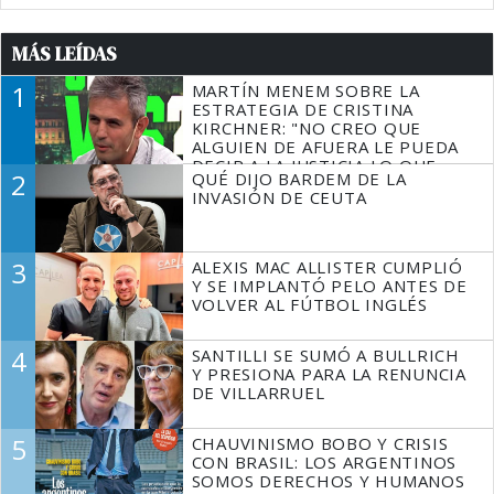
MÁS LEÍDAS
1
MARTÍN MENEM SOBRE LA
ESTRATEGIA DE CRISTINA
KIRCHNER: "NO CREO QUE
ALGUIEN DE AFUERA LE PUEDA
DECIR A LA JUSTICIA LO QUE
2
QUÉ DIJO BARDEM DE LA
TIENE QUE HACER"
INVASIÓN DE CEUTA
3
ALEXIS MAC ALLISTER CUMPLIÓ
Y SE IMPLANTÓ PELO ANTES DE
VOLVER AL FÚTBOL INGLÉS
4
SANTILLI SE SUMÓ A BULLRICH
Y PRESIONA PARA LA RENUNCIA
DE VILLARRUEL
5
CHAUVINISMO BOBO Y CRISIS
CON BRASIL: LOS ARGENTINOS
SOMOS DERECHOS Y HUMANOS