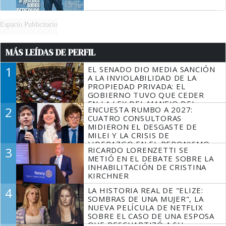
Espacio Publicitario
MÁS LEÍDAS DE PERFIL
1
EL SENADO DIO MEDIA SANCIÓN
A LA INVIOLABILIDAD DE LA
PROPIEDAD PRIVADA: EL
GOBIERNO TUVO QUE CEDER
EN LA LEY DEL MANEJO DEL
2
ENCUESTA RUMBO A 2027:
FUEGO
CUATRO CONSULTORAS
MIDIERON EL DESGASTE DE
MILEI Y LA CRISIS DE
LIDERAZGO EN EL PERONISMO
3
RICARDO LORENZETTI SE
METIÓ EN EL DEBATE SOBRE LA
INHABILITACIÓN DE CRISTINA
KIRCHNER
4
LA HISTORIA REAL DE "ELIZE:
SOMBRAS DE UNA MUJER", LA
NUEVA PELÍCULA DE NETFLIX
SOBRE EL CASO DE UNA ESPOSA
QUE DESCUARTIZÓ A SU