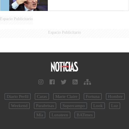
Espacio Publicitario
Espacio Publicitario
Diario Perfil
Caras
Marie Claire
Fortuna
Hombre
Weekend
Parabrisas
Supercampo
Look
Luz
Mía
Lunateen
BATimes