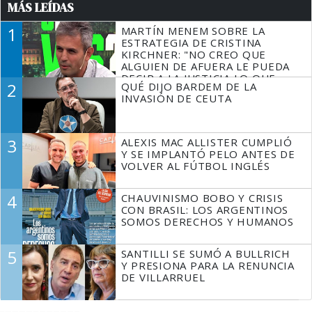
MÁS LEÍDAS
1
MARTÍN MENEM SOBRE LA
ESTRATEGIA DE CRISTINA
KIRCHNER: "NO CREO QUE
ALGUIEN DE AFUERA LE PUEDA
DECIR A LA JUSTICIA LO QUE
2
QUÉ DIJO BARDEM DE LA
TIENE QUE HACER"
INVASIÓN DE CEUTA
3
ALEXIS MAC ALLISTER CUMPLIÓ
Y SE IMPLANTÓ PELO ANTES DE
VOLVER AL FÚTBOL INGLÉS
4
CHAUVINISMO BOBO Y CRISIS
CON BRASIL: LOS ARGENTINOS
SOMOS DERECHOS Y HUMANOS
5
SANTILLI SE SUMÓ A BULLRICH
Y PRESIONA PARA LA RENUNCIA
DE VILLARRUEL