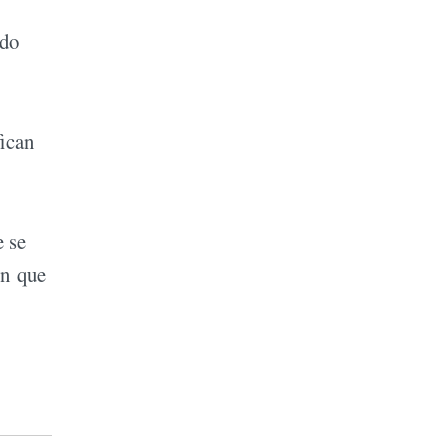
ado
fican
e se
ón que