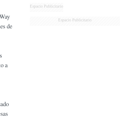
Espacio Publicitario
l Way
Espacio Publicitario
es de
s
o a
cado
esas