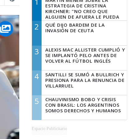
1
MARTÍN MENEM SOBRE LA
ESTRATEGIA DE CRISTINA
KIRCHNER: "NO CREO QUE
ALGUIEN DE AFUERA LE PUEDA
DECIR A LA JUSTICIA LO QUE
2
QUÉ DIJO BARDEM DE LA
TIENE QUE HACER"
INVASIÓN DE CEUTA
3
ALEXIS MAC ALLISTER CUMPLIÓ Y
SE IMPLANTÓ PELO ANTES DE
VOLVER AL FÚTBOL INGLÉS
4
SANTILLI SE SUMÓ A BULLRICH Y
PRESIONA PARA LA RENUNCIA DE
VILLARRUEL
5
CHAUVINISMO BOBO Y CRISIS
CON BRASIL: LOS ARGENTINOS
SOMOS DERECHOS Y HUMANOS
Espacio Publicitario