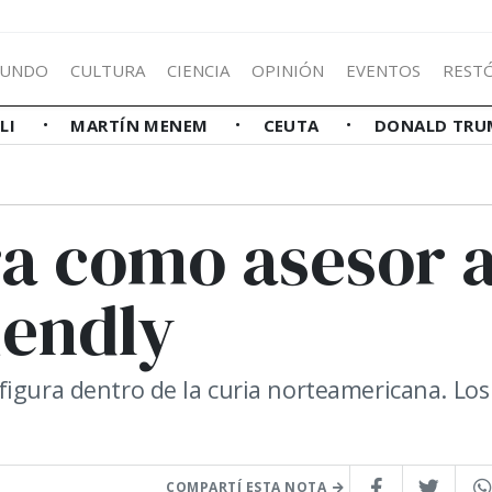
UNDO
CULTURA
CIENCIA
OPINIÓN
EVENTOS
REST
LLI
MARTÍN MENEM
CEUTA
DONALD TRU
a como asesor 
iendly
figura dentro de la curia norteamericana. Los
COMPARTÍ ESTA NOTA