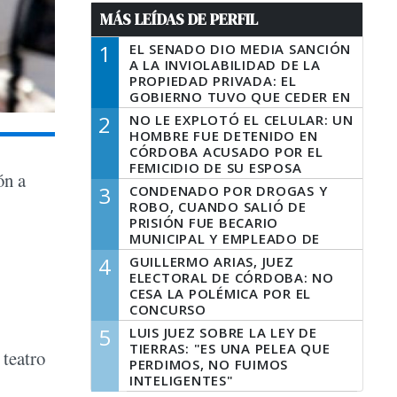
MÁS LEÍDAS DE PERFIL
1
EL SENADO DIO MEDIA SANCIÓN
A LA INVIOLABILIDAD DE LA
PROPIEDAD PRIVADA: EL
GOBIERNO TUVO QUE CEDER EN
LA LEY DEL MANEJO DEL FUEGO
2
NO LE EXPLOTÓ EL CELULAR: UN
HOMBRE FUE DETENIDO EN
CÓRDOBA ACUSADO POR EL
FEMICIDIO DE SU ESPOSA
ón a
3
CONDENADO POR DROGAS Y
ROBO, CUANDO SALIÓ DE
PRISIÓN FUE BECARIO
MUNICIPAL Y EMPLEADO DE
SENAF
4
GUILLERMO ARIAS, JUEZ
ELECTORAL DE CÓRDOBA: NO
CESA LA POLÉMICA POR EL
CONCURSO
5
LUIS JUEZ SOBRE LA LEY DE
TIERRAS: "ES UNA PELEA QUE
teatro
PERDIMOS, NO FUIMOS
INTELIGENTES"