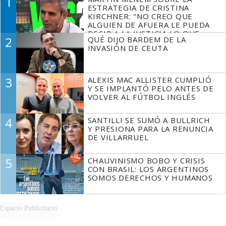
1
ESTRATEGIA DE CRISTINA
KIRCHNER: "NO CREO QUE
ALGUIEN DE AFUERA LE PUEDA
DECIR A LA JUSTICIA LO QUE
2
QUÉ DIJO BARDEM DE LA
TIENE QUE HACER"
INVASIÓN DE CEUTA
3
ALEXIS MAC ALLISTER CUMPLIÓ
Y SE IMPLANTÓ PELO ANTES DE
VOLVER AL FÚTBOL INGLÉS
4
SANTILLI SE SUMÓ A BULLRICH
Y PRESIONA PARA LA RENUNCIA
DE VILLARRUEL
5
CHAUVINISMO BOBO Y CRISIS
CON BRASIL: LOS ARGENTINOS
SOMOS DERECHOS Y HUMANOS
Espacio Publicitario