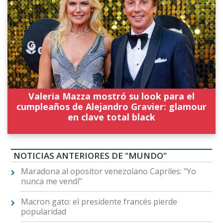
Valeria Mazza mostró su look para el
cumpleaños de Alejandro Gravier: glamour
en clave total black
NOTICIAS ANTERIORES DE "MUNDO"
Maradona al opositor venezolano Capriles: "Yo
nunca me vendí"
Macron gato: el presidente francés pierde
popularidad