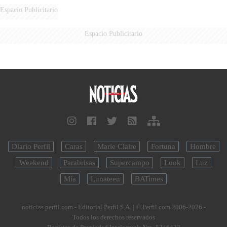
DERROTADOS
Espacio Publicitario
Espacio Publicitario
Diario Perfil
Caras
Marie Claire
Fortuna
Hombre
Weekend
Parabrisas
Supercampo
Look
Luz
Mía
Lunateen
BATimes
noticias.perfil.com - Editorial Perfil S.A.
| © Perfil.com 2006-2026 -
Todos los derechos reservados