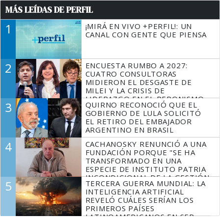
MÁS LEÍDAS DE PERFIL
1
¡MIRÁ EN VIVO +PERFIL!: UN
CANAL CON GENTE QUE PIENSA
2
ENCUESTA RUMBO A 2027:
CUATRO CONSULTORAS
MIDIERON EL DESGASTE DE
MILEI Y LA CRISIS DE
LIDERAZGO EN EL PERONISMO
3
QUIRNO RECONOCIÓ QUE EL
GOBIERNO DE LULA SOLICITÓ
EL RETIRO DEL EMBAJADOR
ARGENTINO EN BRASIL
4
CACHANOSKY RENUNCIÓ A UNA
FUNDACIÓN PORQUE "SE HA
TRANSFORMADO EN UNA
ESPECIE DE INSTITUTO PATRIA
INCONDICIONAL DE LA GESTIÓN
5
TERCERA GUERRA MUNDIAL: LA
DE MILEI"
INTELIGENCIA ARTIFICIAL
REVELÓ CUÁLES SERÍAN LOS
PRIMEROS PAÍSES
LATINOAMERICANOS EN SER