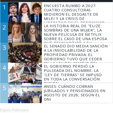
1
ENCUESTA RUMBO A 2027:
CUATRO CONSULTORAS
MIDIERON EL DESGASTE DE
MILEI Y LA CRISIS DE
LIDERAZGO EN EL PERONISMO
2
LA HISTORIA REAL DE "ELIZE:
SOMBRAS DE UNA MUJER", LA
NUEVA PELÍCULA DE NETFLIX
SOBRE EL CASO DE UNA ESPOSA
QUE DESCUARTIZÓ A SU
3
EL SENADO DIO MEDIA SANCIÓN
MARIDO
A LA INVIOLABILIDAD DE LA
PROPIEDAD PRIVADA: EL
GOBIERNO TUVO QUE CEDER
EN LA LEY DEL MANEJO DEL
4
EL GOBIERNO PERDIÓ LA
FUEGO
PULSEADA DEL NOMBRE: LA
"LEY DE TIERRAS" SE IMPUSO
EN TODA LA CONVERSACIÓN
DIGITAL
5
ANSES: CUÁNDO COBRAN
JUBILADOS Y PENSIONADOS EN
AGOSTO DE 2026, SEGÚN EL
DNI
Espacio Publicitario