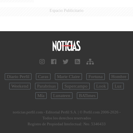
Espacio Publicitario
Diario Perfil
Caras
Marie Claire
Fortuna
Hombre
Weekend
Parabrisas
Supercampo
Look
Luz
Mía
Lunateen
BATimes
noticias.perfil.com - Editorial Perfil S.A.
| © Perfil.com 2006-2026 -
Todos los derechos reservados
Registro de Propiedad Intelectual: Nro. 5346433