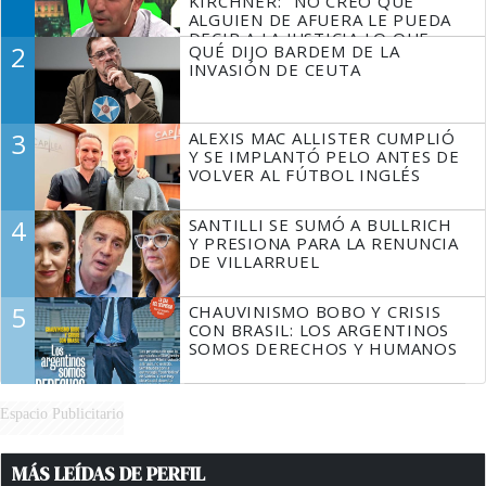
KIRCHNER: "NO CREO QUE
ALGUIEN DE AFUERA LE PUEDA
DECIR A LA JUSTICIA LO QUE
2
QUÉ DIJO BARDEM DE LA
TIENE QUE HACER"
INVASIÓN DE CEUTA
3
ALEXIS MAC ALLISTER CUMPLIÓ
Y SE IMPLANTÓ PELO ANTES DE
VOLVER AL FÚTBOL INGLÉS
4
SANTILLI SE SUMÓ A BULLRICH
Y PRESIONA PARA LA RENUNCIA
DE VILLARRUEL
5
CHAUVINISMO BOBO Y CRISIS
CON BRASIL: LOS ARGENTINOS
SOMOS DERECHOS Y HUMANOS
Espacio Publicitario
MÁS LEÍDAS DE PERFIL