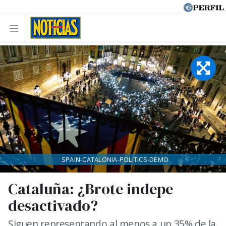
SPAIN-CATALONIA-POLITICS-DEMO
Cataluña: ¿Brote indepe
desactivado?
Siguen representando al menos a un 35% de la