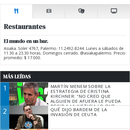
Restaurantes
El mundo en un bar.
Asiaka. Soler 4767, Palermo. 11.2492-8244. Lunes a sábados de
11.30 a 23.30 horas. Domingos cerrado. @asiakapalermo. Precio
promedio: $ 17.000.
MÁS LEÍDAS
1
MARTÍN MENEM SOBRE LA
ESTRATEGIA DE CRISTINA
KIRCHNER: "NO CREO QUE
ALGUIEN DE AFUERA LE PUEDA
DECIR A LA JUSTICIA LO QUE
2
QUÉ DIJO BARDEM DE LA
TIENE QUE HACER"
INVASIÓN DE CEUTA