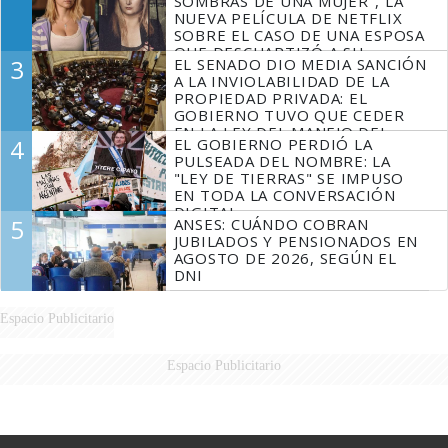
SOMBRAS DE UNA MUJER", LA
NUEVA PELÍCULA DE NETFLIX
SOBRE EL CASO DE UNA ESPOSA
QUE DESCUARTIZÓ A SU
3
EL SENADO DIO MEDIA SANCIÓN
MARIDO
A LA INVIOLABILIDAD DE LA
PROPIEDAD PRIVADA: EL
GOBIERNO TUVO QUE CEDER
EN LA LEY DEL MANEJO DEL
4
EL GOBIERNO PERDIÓ LA
FUEGO
PULSEADA DEL NOMBRE: LA
"LEY DE TIERRAS" SE IMPUSO
EN TODA LA CONVERSACIÓN
DIGITAL
5
ANSES: CUÁNDO COBRAN
JUBILADOS Y PENSIONADOS EN
AGOSTO DE 2026, SEGÚN EL
DNI
Espacio Publicitario
Espacio Publicitario