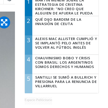
1
MARTÍN MENEM SOBRE LA
ESTRATEGIA DE CRISTINA
KIRCHNER: "NO CREO QUE
ALGUIEN DE AFUERA LE PUEDA
DECIR A LA JUSTICIA LO QUE
2
QUÉ DIJO BARDEM DE LA
TIENE QUE HACER"
INVASIÓN DE CEUTA
3
ALEXIS MAC ALLISTER CUMPLIÓ Y
SE IMPLANTÓ PELO ANTES DE
VOLVER AL FÚTBOL INGLÉS
4
CHAUVINISMO BOBO Y CRISIS
CON BRASIL: LOS ARGENTINOS
SOMOS DERECHOS Y HUMANOS
5
SANTILLI SE SUMÓ A BULLRICH Y
PRESIONA PARA LA RENUNCIA DE
VILLARRUEL
Espacio Publicitario