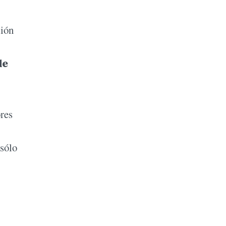
sión
le
ores
sólo