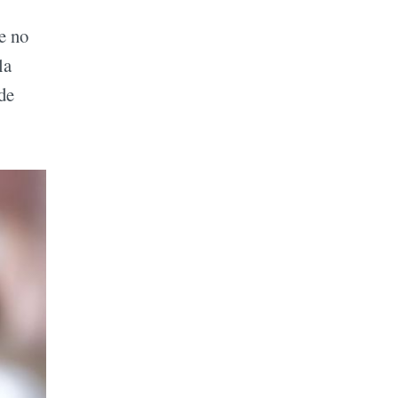
e no
la
de