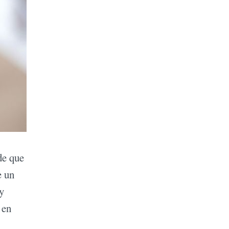
de que
e un
y
 en