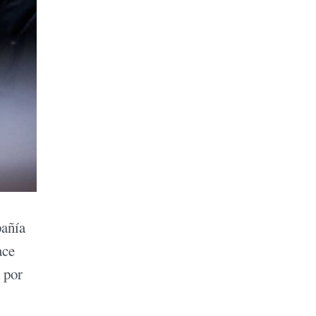
pañía
ace
 por