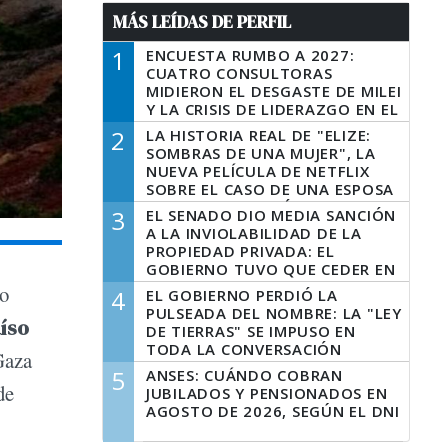
MÁS LEÍDAS DE PERFIL
1
ENCUESTA RUMBO A 2027:
CUATRO CONSULTORAS
MIDIERON EL DESGASTE DE MILEI
Y LA CRISIS DE LIDERAZGO EN EL
PERONISMO
2
LA HISTORIA REAL DE "ELIZE:
SOMBRAS DE UNA MUJER", LA
NUEVA PELÍCULA DE NETFLIX
SOBRE EL CASO DE UNA ESPOSA
QUE DESCUARTIZÓ A SU
3
EL SENADO DIO MEDIA SANCIÓN
MARIDO
A LA INVIOLABILIDAD DE LA
PROPIEDAD PRIVADA: EL
GOBIERNO TUVO QUE CEDER EN
LA LEY DEL MANEJO DEL FUEGO
o
4
EL GOBIERNO PERDIÓ LA
PULSEADA DEL NOMBRE: LA "LEY
íso
DE TIERRAS" SE IMPUSO EN
TODA LA CONVERSACIÓN
Gaza
DIGITAL
5
ANSES: CUÁNDO COBRAN
de
JUBILADOS Y PENSIONADOS EN
AGOSTO DE 2026, SEGÚN EL DNI