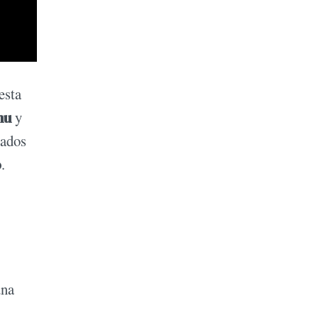
esta
hu
y
rados
o
.
una