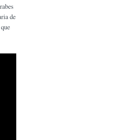
árabes
aria de
 que