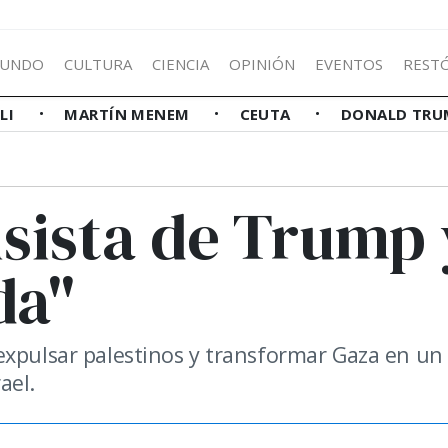
UNDO
CULTURA
CIENCIA
OPINIÓN
EVENTOS
REST
LLI
MARTÍN MENEM
CEUTA
DONALD TRU
cisista de Trump 
da"
expulsar palestinos y transformar Gaza en un
ael.