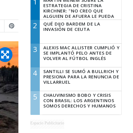
1
MARTÍN MENEM SOBRE LA
ESTRATEGIA DE CRISTINA
KIRCHNER: "NO CREO QUE
ALGUIEN DE AFUERA LE PUEDA
DECIR A LA JUSTICIA LO QUE
2
QUÉ DIJO BARDEM DE LA
TIENE QUE HACER"
INVASIÓN DE CEUTA
3
ALEXIS MAC ALLISTER CUMPLIÓ Y
SE IMPLANTÓ PELO ANTES DE
VOLVER AL FÚTBOL INGLÉS
4
SANTILLI SE SUMÓ A BULLRICH Y
PRESIONA PARA LA RENUNCIA DE
VILLARRUEL
5
CHAUVINISMO BOBO Y CRISIS
CON BRASIL: LOS ARGENTINOS
SOMOS DERECHOS Y HUMANOS
Espacio Publicitario