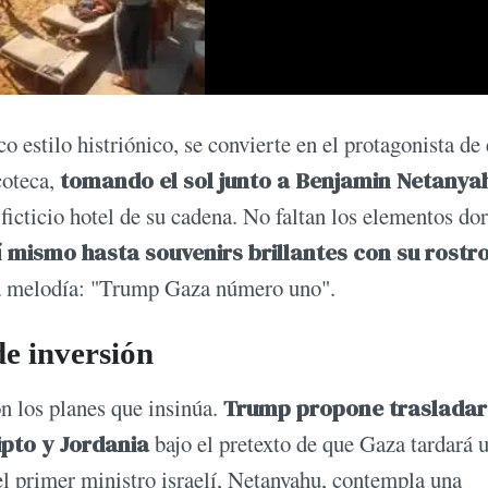
o estilo histriónico, se convierte en el protagonista de 
coteca,
tomando el sol junto a Benjamin Netanya
ficticio hotel de su cadena. No faltan los elementos do
í mismo hasta souvenirs brillantes con su rostr
osa melodía: "Trump Gaza número uno".
de inversión
on los planes que insinúa.
Trump propone trasladar
ipto y Jordania
bajo el pretexto de que Gaza tardará 
el primer ministro israelí, Netanyahu, contempla una