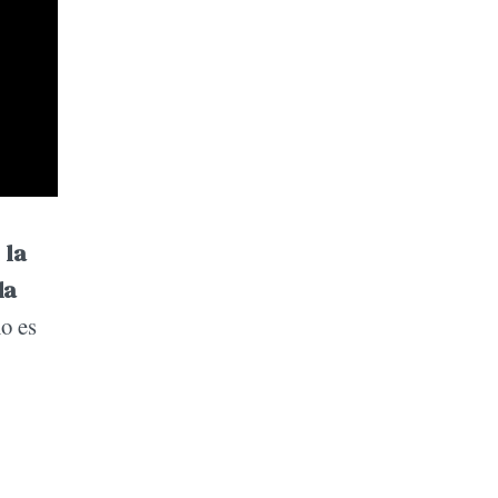
,
la
da
no es