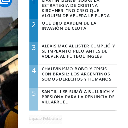
1
MARTÍN MENEM SOBRE LA
ESTRATEGIA DE CRISTINA
KIRCHNER: "NO CREO QUE
ALGUIEN DE AFUERA LE PUEDA
DECIR A LA JUSTICIA LO QUE
2
QUÉ DIJO BARDEM DE LA
TIENE QUE HACER"
INVASIÓN DE CEUTA
3
ALEXIS MAC ALLISTER CUMPLIÓ Y
SE IMPLANTÓ PELO ANTES DE
VOLVER AL FÚTBOL INGLÉS
4
CHAUVINISMO BOBO Y CRISIS
CON BRASIL: LOS ARGENTINOS
SOMOS DERECHOS Y HUMANOS
5
SANTILLI SE SUMÓ A BULLRICH Y
PRESIONA PARA LA RENUNCIA DE
VILLARRUEL
Espacio Publicitario