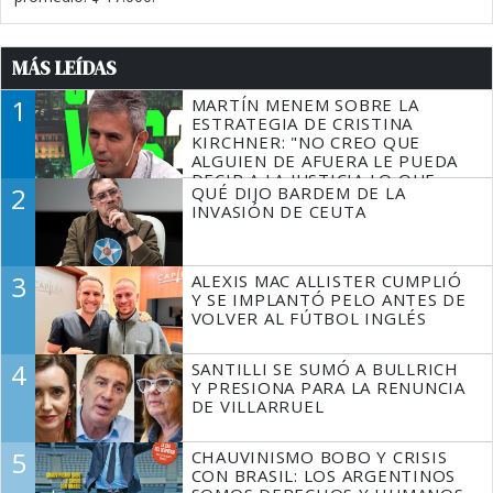
MÁS LEÍDAS
1
MARTÍN MENEM SOBRE LA
ESTRATEGIA DE CRISTINA
KIRCHNER: "NO CREO QUE
ALGUIEN DE AFUERA LE PUEDA
DECIR A LA JUSTICIA LO QUE
2
QUÉ DIJO BARDEM DE LA
TIENE QUE HACER"
INVASIÓN DE CEUTA
3
ALEXIS MAC ALLISTER CUMPLIÓ
Y SE IMPLANTÓ PELO ANTES DE
VOLVER AL FÚTBOL INGLÉS
4
SANTILLI SE SUMÓ A BULLRICH
Y PRESIONA PARA LA RENUNCIA
DE VILLARRUEL
5
CHAUVINISMO BOBO Y CRISIS
CON BRASIL: LOS ARGENTINOS