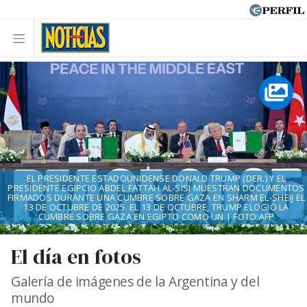
EL PRESIDENTE ESTADOUNIDENSE DONALD TRUMP (DER.) Y EL
PRESIDENTE EGIPCIO ABDEL FATTAH AL-SISI MUESTRAN DOCUMENTOS
FIRMADOS DURANTE UNA CUMBRE SOBRE GAZA EN SHARM EL-SHEIJ EL
13 DE OCTUBRE DE 2025. EL 13 DE OCTUBRE, TRUMP ELOGIÓ LA
CUMBRE SOBRE GAZA EN EGIPTO COMO UN | FOTO:AFP
El día en fotos
Galería de imágenes de la Argentina y del
mundo