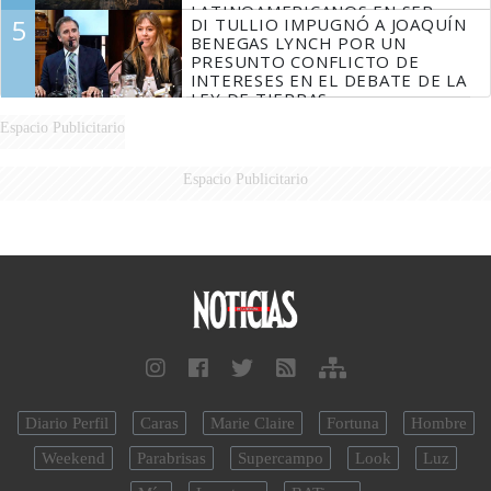
LATINOAMERICANOS EN SER
5
DI TULLIO IMPUGNÓ A JOAQUÍN
DERROTADOS
BENEGAS LYNCH POR UN
PRESUNTO CONFLICTO DE
INTERESES EN EL DEBATE DE LA
LEY DE TIERRAS
Espacio Publicitario
Espacio Publicitario
Diario Perfil
Caras
Marie Claire
Fortuna
Hombre
Weekend
Parabrisas
Supercampo
Look
Luz