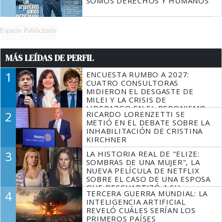
SOMOS DERECHOS Y HUMANOS
Espacio Publicitario
MÁS LEÍDAS DE PERFIL
1
ENCUESTA RUMBO A 2027:
CUATRO CONSULTORAS
MIDIERON EL DESGASTE DE
MILEI Y LA CRISIS DE
LIDERAZGO EN EL PERONISMO
2
RICARDO LORENZETTI SE
METIÓ EN EL DEBATE SOBRE LA
INHABILITACIÓN DE CRISTINA
KIRCHNER
3
LA HISTORIA REAL DE "ELIZE:
SOMBRAS DE UNA MUJER", LA
NUEVA PELÍCULA DE NETFLIX
SOBRE EL CASO DE UNA ESPOSA
QUE DESCUARTIZÓ A SU
4
TERCERA GUERRA MUNDIAL: LA
MARIDO
INTELIGENCIA ARTIFICIAL
REVELÓ CUÁLES SERÍAN LOS
PRIMEROS PAÍSES