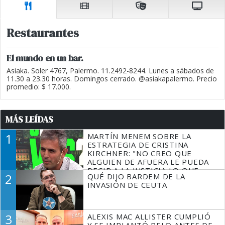
Restaurantes
El mundo en un bar.
Asiaka. Soler 4767, Palermo. 11.2492-8244. Lunes a sábados de
11.30 a 23.30 horas. Domingos cerrado. @asiakapalermo. Precio
promedio: $ 17.000.
MÁS LEÍDAS
1
MARTÍN MENEM SOBRE LA
ESTRATEGIA DE CRISTINA
KIRCHNER: "NO CREO QUE
ALGUIEN DE AFUERA LE PUEDA
DECIR A LA JUSTICIA LO QUE
2
QUÉ DIJO BARDEM DE LA
TIENE QUE HACER"
INVASIÓN DE CEUTA
3
ALEXIS MAC ALLISTER CUMPLIÓ
Y SE IMPLANTÓ PELO ANTES DE