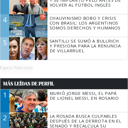
VOLVER AL FÚTBOL INGLÉS
4
CHAUVINISMO BOBO Y CRISIS
CON BRASIL: LOS ARGENTINOS
SOMOS DERECHOS Y HUMANOS
5
SANTILLI SE SUMÓ A BULLRICH
Y PRESIONA PARA LA RENUNCIA
DE VILLARRUEL
Espacio Publicitario
MÁS LEÍDAS DE PERFIL
1
MURIÓ JORGE MESSI, EL PAPÁ
DE LIONEL MESSI, EN ROSARIO
2
LA ROSADA BUSCA CULPABLES
DESPUÉS DE LA DERROTA EN EL
SENADO Y RECALCULA SU