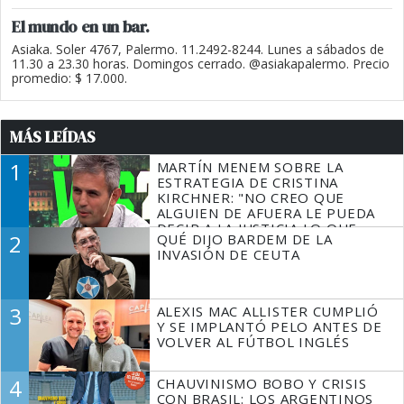
El mundo en un bar.
Asiaka. Soler 4767, Palermo. 11.2492-8244. Lunes a sábados de
11.30 a 23.30 horas. Domingos cerrado. @asiakapalermo. Precio
promedio: $ 17.000.
MÁS LEÍDAS
1
MARTÍN MENEM SOBRE LA
ESTRATEGIA DE CRISTINA
KIRCHNER: "NO CREO QUE
ALGUIEN DE AFUERA LE PUEDA
DECIR A LA JUSTICIA LO QUE
2
QUÉ DIJO BARDEM DE LA
TIENE QUE HACER"
INVASIÓN DE CEUTA
3
ALEXIS MAC ALLISTER CUMPLIÓ
Y SE IMPLANTÓ PELO ANTES DE
VOLVER AL FÚTBOL INGLÉS
4
CHAUVINISMO BOBO Y CRISIS
CON BRASIL: LOS ARGENTINOS