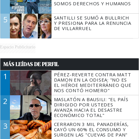
SOMOS DERECHOS Y HUMANOS
5
SANTILLI SE SUMÓ A BULLRICH
Y PRESIONA PARA LA RENUNCIA
DE VILLARRUEL
Espacio Publicitario
MÁS LEÍDAS DE PERFIL
1
PÉREZ-REVERTE CONTRA MATT
DAMON EN LA ODISEA: "NO ES
EL HÉROE MEDITERRÁNEO QUE
NOS CONTÓ HOMERO"
2
MASLATÓN A BAUSILI: "EL PAÍS
DIRIGIDO POR USTEDES
AVANZA HACIA EL DESASTRE
ECONÓMICO TOTAL"
3
CERRARON 3 MIL PANADERÍAS,
CAYÓ UN 60% EL CONSUMO Y
SURGEN LAS "CUEVAS DE PAN"