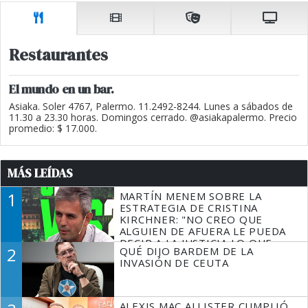
Restaurantes
El mundo en un bar.
Asiaka. Soler 4767, Palermo. 11.2492-8244. Lunes a sábados de
11.30 a 23.30 horas. Domingos cerrado. @asiakapalermo. Precio
promedio: $ 17.000.
MÁS LEÍDAS
1
MARTÍN MENEM SOBRE LA
ESTRATEGIA DE CRISTINA
KIRCHNER: "NO CREO QUE
ALGUIEN DE AFUERA LE PUEDA
DECIR A LA JUSTICIA LO QUE
2
QUÉ DIJO BARDEM DE LA
TIENE QUE HACER"
INVASIÓN DE CEUTA
ALEXIS MAC ALLISTER CUMPLIÓ