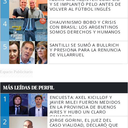
3
Y SE IMPLANTÓ PELO ANTES DE
VOLVER AL FÚTBOL INGLÉS
4
CHAUVINISMO BOBO Y CRISIS
CON BRASIL: LOS ARGENTINOS
SOMOS DERECHOS Y HUMANOS
5
SANTILLI SE SUMÓ A BULLRICH
Y PRESIONA PARA LA RENUNCIA
DE VILLARRUEL
Espacio Publicitario
MÁS LEÍDAS DE PERFIL
1
ENCUESTA: AXEL KICILLOF Y
JAVIER MILEI FUERON MEDIDOS
EN LA PROVINCIA DE BUENOS
AIRES Y HUBO UN CLARO
GANADOR
2
JORGE GORINI, EL JUEZ DEL
CASO VIALIDAD, DECLARÓ QUE