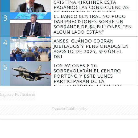
CRISTINA KIRCHNER ESTÁ
PAGANDO LAS CONSECUENCIAS
DE COMETER "UN DELITO
3
EL BANCO CENTRAL NO PUDO
COMPROBADO"
DAR PRECISIONES SOBRE UN
SOBRANTE DE $4 BILLONES: "EN
ALGÚN LADO ESTÁN"
4
ANSES: CUÁNDO COBRAN
JUBILADOS Y PENSIONADOS EN
AGOSTO DE 2026, SEGÚN EL
DNI
5
LOS AVIONES F 16
SOBREVOLARÁN EL CENTRO
PORTEÑO Y ESTE LUNES
PARTICIPARÁN DE LA
CELEBRACIÓN DE LA FUERZA
AÉREA
Espacio Publicitario
Espacio Publicitario