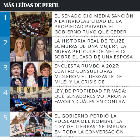
MÁS LEÍDAS DE PERFIL
1
EL SENADO DIO MEDIA SANCIÓN
A LA INVIOLABILIDAD DE LA
PROPIEDAD PRIVADA: EL
GOBIERNO TUVO QUE CEDER
EN LA LEY DEL MANEJO DEL
2
LA HISTORIA REAL DE "ELIZE:
FUEGO
SOMBRAS DE UNA MUJER", LA
NUEVA PELÍCULA DE NETFLIX
SOBRE EL CASO DE UNA ESPOSA
QUE DESCUARTIZÓ A SU
3
ENCUESTA RUMBO A 2027:
MARIDO
CUATRO CONSULTORAS
MIDIERON EL DESGASTE DE
MILEI Y LA CRISIS DE
LIDERAZGO EN EL PERONISMO
4
LEY DE PROPIEDAD PRIVADA:
QUÉ SENADORES VOTARON A
FAVOR Y CUÁLES EN CONTRA
5
EL GOBIERNO PERDIÓ LA
PULSEADA DEL NOMBRE: LA
"LEY DE TIERRAS" SE IMPUSO
EN TODA LA CONVERSACIÓN
DIGITAL