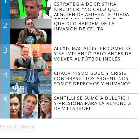
1
ESTRATEGIA DE CRISTINA
KIRCHNER: "NO CREO QUE
ALGUIEN DE AFUERA LE PUEDA
DECIR A LA JUSTICIA LO QUE
2
QUÉ DIJO BARDEM DE LA
TIENE QUE HACER"
INVASIÓN DE CEUTA
3
ALEXIS MAC ALLISTER CUMPLIÓ
Y SE IMPLANTÓ PELO ANTES DE
VOLVER AL FÚTBOL INGLÉS
4
CHAUVINISMO BOBO Y CRISIS
CON BRASIL: LOS ARGENTINOS
SOMOS DERECHOS Y HUMANOS
5
SANTILLI SE SUMÓ A BULLRICH
Y PRESIONA PARA LA RENUNCIA
DE VILLARRUEL
Espacio Publicitario