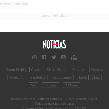
Espacio Publicitario
Espacio Publicitario
Diario Perfil
Caras
Marie Claire
Fortuna
Hombre
Weekend
Parabrisas
Supercampo
Look
Luz
Mía
Lunateen
BATimes
noticias.perfil.com - Editorial Perfil S.A.
| © Perfil.com 2006-2026 -
Todos los derechos reservados
Registro de Propiedad Intelectual: Nro. 5346433