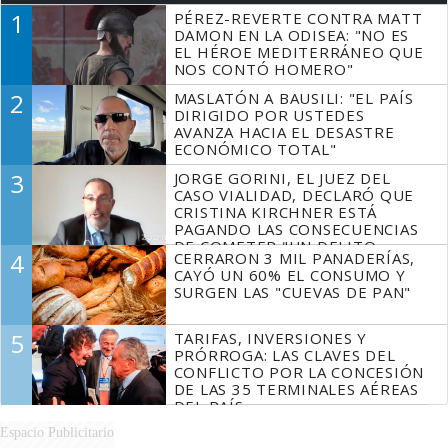
1
PÉREZ-REVERTE CONTRA MATT
DAMON EN LA ODISEA: "NO ES
EL HÉROE MEDITERRÁNEO QUE
NOS CONTÓ HOMERO"
2
MASLATÓN A BAUSILI: "EL PAÍS
DIRIGIDO POR USTEDES
AVANZA HACIA EL DESASTRE
ECONÓMICO TOTAL"
3
JORGE GORINI, EL JUEZ DEL
CASO VIALIDAD, DECLARÓ QUE
CRISTINA KIRCHNER ESTÁ
PAGANDO LAS CONSECUENCIAS
DE COMETER "UN DELITO
4
CERRARON 3 MIL PANADERÍAS,
COMPROBADO"
CAYÓ UN 60% EL CONSUMO Y
SURGEN LAS "CUEVAS DE PAN"
5
TARIFAS, INVERSIONES Y
PRÓRROGA: LAS CLAVES DEL
CONFLICTO POR LA CONCESIÓN
DE LAS 35 TERMINALES AÉREAS
DEL PAÍS
Espacio Publicitario