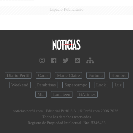
Espacio Publicitario
Diario Perfil
Caras
Marie Claire
Fortuna
Hombre
Weekend
Parabrisas
Supercampo
Look
Luz
Mía
Lunateen
BATimes
noticias.perfil.com - Editorial Perfil S.A.
| © Perfil.com 2006-2026 -
Todos los derechos reservados
Registro de Propiedad Intelectual: Nro. 5346433