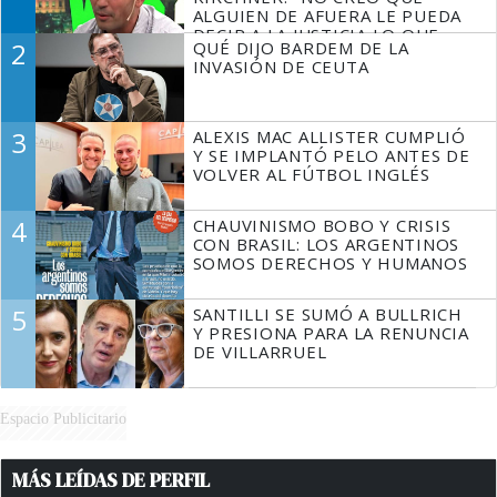
ALGUIEN DE AFUERA LE PUEDA
DECIR A LA JUSTICIA LO QUE
2
QUÉ DIJO BARDEM DE LA
TIENE QUE HACER"
INVASIÓN DE CEUTA
3
ALEXIS MAC ALLISTER CUMPLIÓ
Y SE IMPLANTÓ PELO ANTES DE
VOLVER AL FÚTBOL INGLÉS
4
CHAUVINISMO BOBO Y CRISIS
CON BRASIL: LOS ARGENTINOS
SOMOS DERECHOS Y HUMANOS
5
SANTILLI SE SUMÓ A BULLRICH
Y PRESIONA PARA LA RENUNCIA
DE VILLARRUEL
Espacio Publicitario
MÁS LEÍDAS DE PERFIL