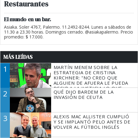
Restaurantes
El mundo en un bar.
Asiaka. Soler 4767, Palermo. 11.2492-8244. Lunes a sábados de
11.30 a 23.30 horas. Domingos cerrado. @asiakapalermo. Precio
promedio: $ 17.000.
MÁS LEÍDAS
1
MARTÍN MENEM SOBRE LA
ESTRATEGIA DE CRISTINA
KIRCHNER: "NO CREO QUE
ALGUIEN DE AFUERA LE PUEDA
DECIR A LA JUSTICIA LO QUE
2
QUÉ DIJO BARDEM DE LA
TIENE QUE HACER"
INVASIÓN DE CEUTA
3
ALEXIS MAC ALLISTER CUMPLIÓ
Y SE IMPLANTÓ PELO ANTES DE
VOLVER AL FÚTBOL INGLÉS