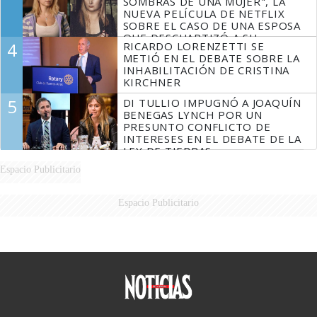
SOMBRAS DE UNA MUJER", LA
NUEVA PELÍCULA DE NETFLIX
SOBRE EL CASO DE UNA ESPOSA
QUE DESCUARTIZÓ A SU
4
RICARDO LORENZETTI SE
MARIDO
METIÓ EN EL DEBATE SOBRE LA
INHABILITACIÓN DE CRISTINA
KIRCHNER
5
DI TULLIO IMPUGNÓ A JOAQUÍN
BENEGAS LYNCH POR UN
PRESUNTO CONFLICTO DE
INTERESES EN EL DEBATE DE LA
LEY DE TIERRAS
Espacio Publicitario
Espacio Publicitario