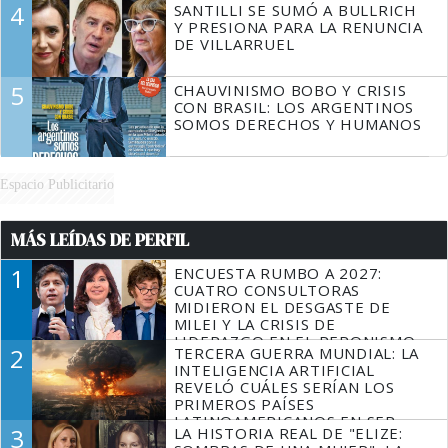
4
SANTILLI SE SUMÓ A BULLRICH
Y PRESIONA PARA LA RENUNCIA
DE VILLARRUEL
5
CHAUVINISMO BOBO Y CRISIS
CON BRASIL: LOS ARGENTINOS
SOMOS DERECHOS Y HUMANOS
Espacio Publicitario
MÁS LEÍDAS DE PERFIL
1
ENCUESTA RUMBO A 2027:
CUATRO CONSULTORAS
MIDIERON EL DESGASTE DE
MILEI Y LA CRISIS DE
LIDERAZGO EN EL PERONISMO
2
TERCERA GUERRA MUNDIAL: LA
INTELIGENCIA ARTIFICIAL
REVELÓ CUÁLES SERÍAN LOS
PRIMEROS PAÍSES
LATINOAMERICANOS EN SER
3
LA HISTORIA REAL DE "ELIZE:
DERROTADOS