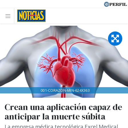
001-CORAZON-MIN-624X363
Crean una aplicación capaz de
anticipar la muerte súbita
La empresa médica tecnológica Excel Medical