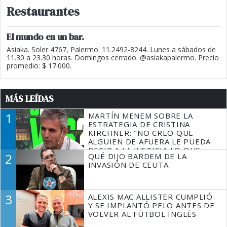
Restaurantes
El mundo en un bar.
Asiaka. Soler 4767, Palermo. 11.2492-8244. Lunes a sábados de
11.30 a 23.30 horas. Domingos cerrado. @asiakapalermo. Precio
promedio: $ 17.000.
MÁS LEÍDAS
1
MARTÍN MENEM SOBRE LA
ESTRATEGIA DE CRISTINA
KIRCHNER: "NO CREO QUE
ALGUIEN DE AFUERA LE PUEDA
DECIR A LA JUSTICIA LO QUE
2
QUÉ DIJO BARDEM DE LA
TIENE QUE HACER"
INVASIÓN DE CEUTA
3
ALEXIS MAC ALLISTER CUMPLIÓ
Y SE IMPLANTÓ PELO ANTES DE
VOLVER AL FÚTBOL INGLÉS