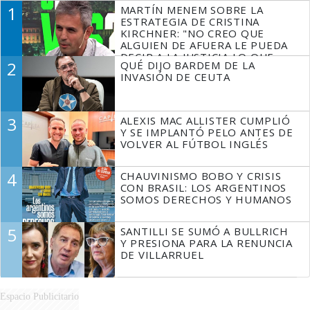
1
MARTÍN MENEM SOBRE LA
ESTRATEGIA DE CRISTINA
KIRCHNER: "NO CREO QUE
ALGUIEN DE AFUERA LE PUEDA
DECIR A LA JUSTICIA LO QUE
2
QUÉ DIJO BARDEM DE LA
TIENE QUE HACER"
INVASIÓN DE CEUTA
3
ALEXIS MAC ALLISTER CUMPLIÓ
Y SE IMPLANTÓ PELO ANTES DE
VOLVER AL FÚTBOL INGLÉS
4
CHAUVINISMO BOBO Y CRISIS
CON BRASIL: LOS ARGENTINOS
SOMOS DERECHOS Y HUMANOS
5
SANTILLI SE SUMÓ A BULLRICH
Y PRESIONA PARA LA RENUNCIA
DE VILLARRUEL
Espacio Publicitario