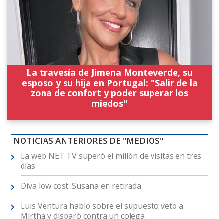
La travesía de Jimena Monteverde, su
esposo y su hija en Portugal: "Salir de la
zona de confort y poder superar los
miedos"
NOTICIAS ANTERIORES DE "MEDIOS"
La web NET TV superó el millón de visitas en tres
días
Diva low cost: Susana en retirada
Luis Ventura habló sobre el supuesto veto a
Mirtha y disparó contra un colega