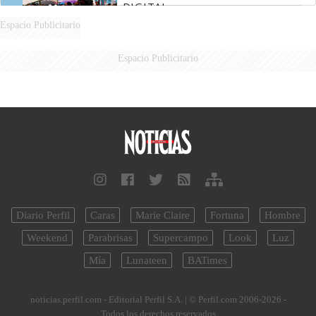
DIGITAL
Espacio Publicitario
Espacio Publicitario
Diario Perfil
Caras
Marie Claire
Fortuna
Hombre
Weekend
Parabrisas
Supercampo
Look
Luz
Mía
Lunateen
BATimes
noticias.perfil.com - Editorial Perfil S.A.
| © Perfil.com 2006-2026 -
Todos los derechos reservados