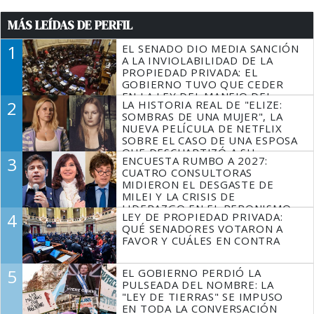
MÁS LEÍDAS DE PERFIL
1
EL SENADO DIO MEDIA SANCIÓN
A LA INVIOLABILIDAD DE LA
PROPIEDAD PRIVADA: EL
GOBIERNO TUVO QUE CEDER
EN LA LEY DEL MANEJO DEL
2
LA HISTORIA REAL DE "ELIZE:
FUEGO
SOMBRAS DE UNA MUJER", LA
NUEVA PELÍCULA DE NETFLIX
SOBRE EL CASO DE UNA ESPOSA
QUE DESCUARTIZÓ A SU
3
ENCUESTA RUMBO A 2027:
MARIDO
CUATRO CONSULTORAS
MIDIERON EL DESGASTE DE
MILEI Y LA CRISIS DE
LIDERAZGO EN EL PERONISMO
4
LEY DE PROPIEDAD PRIVADA:
QUÉ SENADORES VOTARON A
FAVOR Y CUÁLES EN CONTRA
5
EL GOBIERNO PERDIÓ LA
PULSEADA DEL NOMBRE: LA
"LEY DE TIERRAS" SE IMPUSO
EN TODA LA CONVERSACIÓN