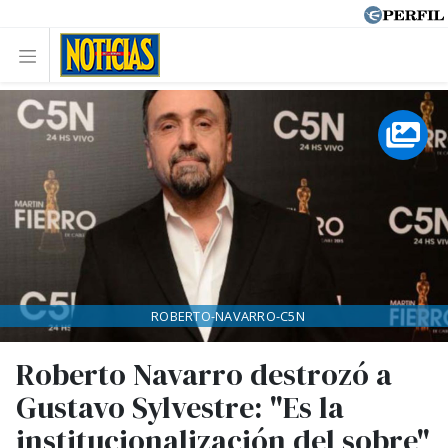
ROBERTO-NAVARRO-C5N
Roberto Navarro destrozó a
Gustavo Sylvestre: "Es la
institucionalización del sobre"