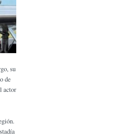
rgo, su
co de
l actor
egión.
stadía