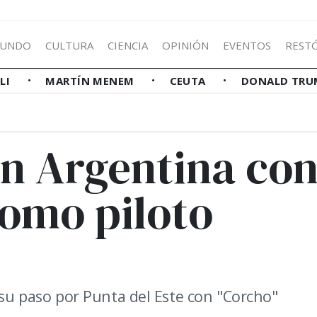
UNDO
CULTURA
CIENCIA
OPINIÓN
EVENTOS
REST
LLI
MARTÍN MENEM
CEUTA
DONALD TRU
n Argentina co
como piloto
s su paso por Punta del Este con "Corcho"