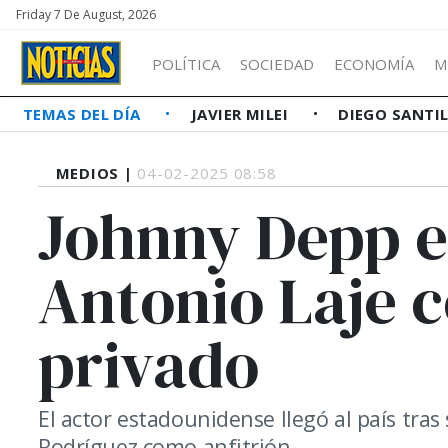
Friday 7 De August, 2026
POLÍTICA
SOCIEDAD
ECONOMÍA
M
TEMAS DEL DÍA
JAVIER MILEI
DIEGO SANTI
MEDIOS |
04-02-2025 08:58
Johnny Depp e
Antonio Laje 
privado
El actor estadounidense llegó al país tra
Rodríguez como anfitrión.