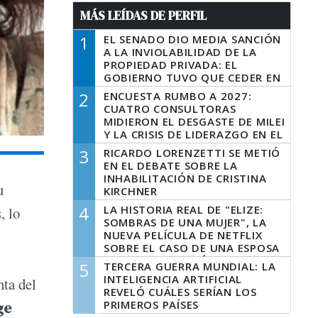
MÁS LEÍDAS DE PERFIL
1
EL SENADO DIO MEDIA SANCIÓN
A LA INVIOLABILIDAD DE LA
PROPIEDAD PRIVADA: EL
GOBIERNO TUVO QUE CEDER EN
LA LEY DEL MANEJO DEL FUEGO
2
ENCUESTA RUMBO A 2027:
CUATRO CONSULTORAS
MIDIERON EL DESGASTE DE MILEI
Y LA CRISIS DE LIDERAZGO EN EL
PERONISMO
3
RICARDO LORENZETTI SE METIÓ
EN EL DEBATE SOBRE LA
INHABILITACIÓN DE CRISTINA
u
KIRCHNER
4
LA HISTORIA REAL DE "ELIZE:
, lo
SOMBRAS DE UNA MUJER", LA
NUEVA PELÍCULA DE NETFLIX
SOBRE EL CASO DE UNA ESPOSA
QUE DESCUARTIZÓ A SU
5
TERCERA GUERRA MUNDIAL: LA
MARIDO
INTELIGENCIA ARTIFICIAL
nta del
REVELÓ CUÁLES SERÍAN LOS
PRIMEROS PAÍSES
ge
LATINOAMERICANOS EN SER