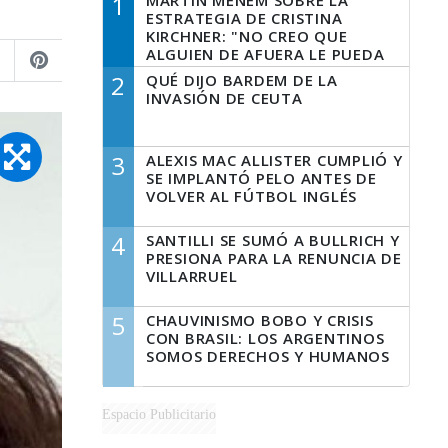
1
MARTÍN MENEM SOBRE LA
ESTRATEGIA DE CRISTINA
KIRCHNER: "NO CREO QUE
ALGUIEN DE AFUERA LE PUEDA
DECIR A LA JUSTICIA LO QUE
2
QUÉ DIJO BARDEM DE LA
TIENE QUE HACER"
INVASIÓN DE CEUTA
3
ALEXIS MAC ALLISTER CUMPLIÓ Y
SE IMPLANTÓ PELO ANTES DE
VOLVER AL FÚTBOL INGLÉS
4
SANTILLI SE SUMÓ A BULLRICH Y
PRESIONA PARA LA RENUNCIA DE
VILLARRUEL
5
CHAUVINISMO BOBO Y CRISIS
CON BRASIL: LOS ARGENTINOS
SOMOS DERECHOS Y HUMANOS
Espacio Publicitario