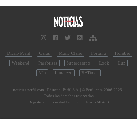
Diario Perfil
Caras
Marie Claire
Fortuna
Hombre
Weekend
Parabrisas
Supercampo
Look
Luz
Mía
Lunateen
BATimes
noticias.perfil.com - Editorial Perfil S.A.
| © Perfil.com 2006-2026 -
Todos los derechos reservados
Registro de Propiedad Intelectual: Nro. 5346433