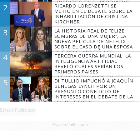
LIDERAZGO EN EL PERONISMO
2
RICARDO LORENZETTI SE
METIÓ EN EL DEBATE SOBRE LA
INHABILITACIÓN DE CRISTINA
KIRCHNER
3
LA HISTORIA REAL DE "ELIZE:
SOMBRAS DE UNA MUJER", LA
NUEVA PELÍCULA DE NETFLIX
SOBRE EL CASO DE UNA ESPOSA
QUE DESCUARTIZÓ A SU
4
TERCERA GUERRA MUNDIAL: LA
MARIDO
INTELIGENCIA ARTIFICIAL
REVELÓ CUÁLES SERÍAN LOS
PRIMEROS PAÍSES
LATINOAMERICANOS EN SER
5
DI TULLIO IMPUGNÓ A JOAQUÍN
DERROTADOS
BENEGAS LYNCH POR UN
PRESUNTO CONFLICTO DE
INTERESES EN EL DEBATE DE LA
LEY DE TIERRAS
Espacio Publicitario
Espacio Publicitario