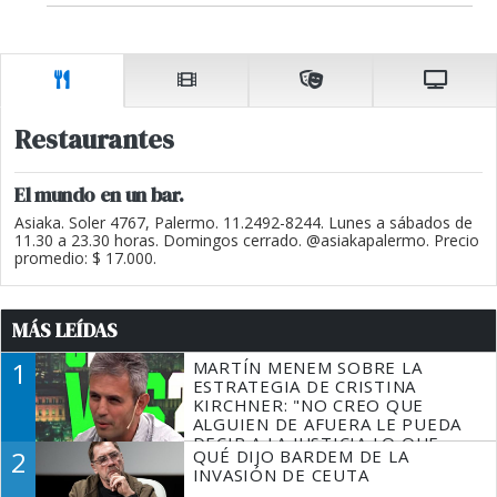
Restaurantes
El mundo en un bar.
Asiaka. Soler 4767, Palermo. 11.2492-8244. Lunes a sábados de
11.30 a 23.30 horas. Domingos cerrado. @asiakapalermo. Precio
promedio: $ 17.000.
MÁS LEÍDAS
1
MARTÍN MENEM SOBRE LA
ESTRATEGIA DE CRISTINA
KIRCHNER: "NO CREO QUE
ALGUIEN DE AFUERA LE PUEDA
DECIR A LA JUSTICIA LO QUE
2
QUÉ DIJO BARDEM DE LA
TIENE QUE HACER"
INVASIÓN DE CEUTA