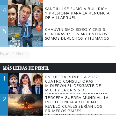
4
SANTILLI SE SUMÓ A BULLRICH
Y PRESIONA PARA LA RENUNCIA
DE VILLARRUEL
5
CHAUVINISMO BOBO Y CRISIS
CON BRASIL: LOS ARGENTINOS
SOMOS DERECHOS Y HUMANOS
Espacio Publicitario
MÁS LEÍDAS DE PERFIL
1
ENCUESTA RUMBO A 2027:
CUATRO CONSULTORAS
MIDIERON EL DESGASTE DE
MILEI Y LA CRISIS DE
LIDERAZGO EN EL PERONISMO
2
TERCERA GUERRA MUNDIAL: LA
INTELIGENCIA ARTIFICIAL
REVELÓ CUÁLES SERÍAN LOS
PRIMEROS PAÍSES
LATINOAMERICANOS EN SER