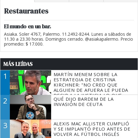
Restaurantes
El mundo en un bar.
Asiaka. Soler 4767, Palermo. 11.2492-8244. Lunes a sábados de
11.30 a 23.30 horas. Domingos cerrado. @asiakapalermo. Precio
promedio: $ 17.000.
MÁS LEÍDAS
1
MARTÍN MENEM SOBRE LA
ESTRATEGIA DE CRISTINA
KIRCHNER: "NO CREO QUE
ALGUIEN DE AFUERA LE PUEDA
DECIR A LA JUSTICIA LO QUE
2
QUÉ DIJO BARDEM DE LA
TIENE QUE HACER"
INVASIÓN DE CEUTA
3
ALEXIS MAC ALLISTER CUMPLIÓ
Y SE IMPLANTÓ PELO ANTES DE
VOLVER AL FÚTBOL INGLÉS