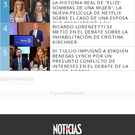
3
LA HISTORIA REAL DE "ELIZE:
DERROTADOS
SOMBRAS DE UNA MUJER", LA
NUEVA PELÍCULA DE NETFLIX
SOBRE EL CASO DE UNA ESPOSA
QUE DESCUARTIZÓ A SU
4
RICARDO LORENZETTI SE
MARIDO
METIÓ EN EL DEBATE SOBRE LA
INHABILITACIÓN DE CRISTINA
KIRCHNER
5
DI TULLIO IMPUGNÓ A JOAQUÍN
BENEGAS LYNCH POR UN
PRESUNTO CONFLICTO DE
INTERESES EN EL DEBATE DE LA
LEY DE TIERRAS
Espacio Publicitario
Espacio Publicitario