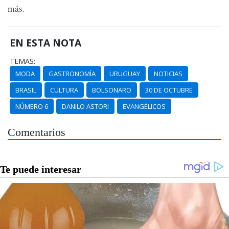
más.
EN ESTA NOTA
TEMAS:
MODA
GASTRONOMÍA
URUGUAY
NOTICIAS
BRASIL
CULTURA
BOLSONARO
30 DE OCTUBRE
NÚMERO 6
DANILO ASTORI
EVANGÉLICOS
Comentarios