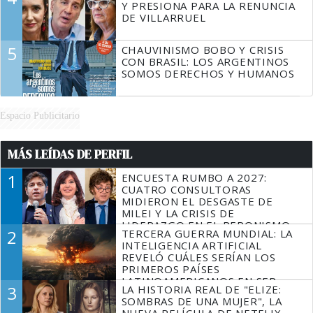
Y PRESIONA PARA LA RENUNCIA
DE VILLARRUEL
5
CHAUVINISMO BOBO Y CRISIS
CON BRASIL: LOS ARGENTINOS
SOMOS DERECHOS Y HUMANOS
Espacio Publicitario
MÁS LEÍDAS DE PERFIL
1
ENCUESTA RUMBO A 2027:
CUATRO CONSULTORAS
MIDIERON EL DESGASTE DE
MILEI Y LA CRISIS DE
LIDERAZGO EN EL PERONISMO
2
TERCERA GUERRA MUNDIAL: LA
INTELIGENCIA ARTIFICIAL
REVELÓ CUÁLES SERÍAN LOS
PRIMEROS PAÍSES
LATINOAMERICANOS EN SER
3
LA HISTORIA REAL DE "ELIZE:
DERROTADOS
SOMBRAS DE UNA MUJER", LA