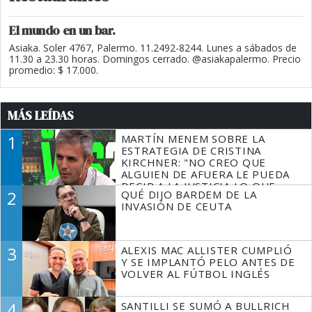
El mundo en un bar.
Asiaka. Soler 4767, Palermo. 11.2492-8244. Lunes a sábados de
11.30 a 23.30 horas. Domingos cerrado. @asiakapalermo. Precio
promedio: $ 17.000.
MÁS LEÍDAS
1
MARTÍN MENEM SOBRE LA
ESTRATEGIA DE CRISTINA
KIRCHNER: "NO CREO QUE
ALGUIEN DE AFUERA LE PUEDA
DECIR A LA JUSTICIA LO QUE
2
QUÉ DIJO BARDEM DE LA
TIENE QUE HACER"
INVASIÓN DE CEUTA
3
ALEXIS MAC ALLISTER CUMPLIÓ
Y SE IMPLANTÓ PELO ANTES DE
VOLVER AL FÚTBOL INGLÉS
4
SANTILLI SE SUMÓ A BULLRICH