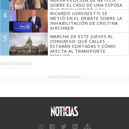
NUEVA PELÍCULA DE NETFLIX
SOBRE EL CASO DE UNA ESPOSA
QUE DESCUARTIZÓ A SU
4
RICARDO LORENZETTI SE
MARIDO
METIÓ EN EL DEBATE SOBRE LA
INHABILITACIÓN DE CRISTINA
KIRCHNER
5
MARCHA DE ESTE JUEVES AL
CONGRESO: QUÉ CALLES
ESTARÁN CORTADAS Y CÓMO
AFECTA AL TRANSPORTE
PÚBLICO
Espacio Publicitario
Espacio Publicitario