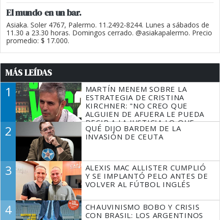
El mundo en un bar.
Asiaka. Soler 4767, Palermo. 11.2492-8244. Lunes a sábados de
11.30 a 23.30 horas. Domingos cerrado. @asiakapalermo. Precio
promedio: $ 17.000.
MÁS LEÍDAS
1
MARTÍN MENEM SOBRE LA
ESTRATEGIA DE CRISTINA
KIRCHNER: "NO CREO QUE
ALGUIEN DE AFUERA LE PUEDA
DECIR A LA JUSTICIA LO QUE
2
QUÉ DIJO BARDEM DE LA
TIENE QUE HACER"
INVASIÓN DE CEUTA
3
ALEXIS MAC ALLISTER CUMPLIÓ
Y SE IMPLANTÓ PELO ANTES DE
VOLVER AL FÚTBOL INGLÉS
4
CHAUVINISMO BOBO Y CRISIS
CON BRASIL: LOS ARGENTINOS