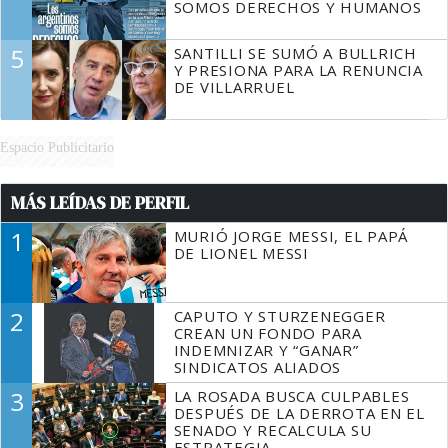
SOMOS DERECHOS Y HUMANOS
5
SANTILLI SE SUMÓ A BULLRICH
Y PRESIONA PARA LA RENUNCIA
DE VILLARRUEL
Espacio Publicitario
MÁS LEÍDAS DE PERFIL
1
MURIÓ JORGE MESSI, EL PAPÁ
DE LIONEL MESSI
2
CAPUTO Y STURZENEGGER
CREAN UN FONDO PARA
INDEMNIZAR Y “GANAR”
SINDICATOS ALIADOS
3
LA ROSADA BUSCA CULPABLES
DESPUÉS DE LA DERROTA EN EL
SENADO Y RECALCULA SU
ESTRATEGIA