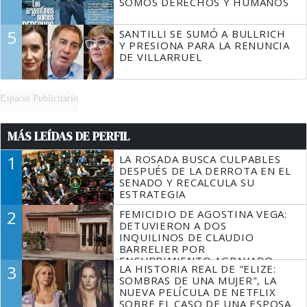
SOMOS DERECHOS Y HUMANOS
5
SANTILLI SE SUMÓ A BULLRICH
Y PRESIONA PARA LA RENUNCIA
DE VILLARRUEL
Espacio Publicitario
MÁS LEÍDAS DE PERFIL
1
LA ROSADA BUSCA CULPABLES
DESPUÉS DE LA DERROTA EN EL
SENADO Y RECALCULA SU
ESTRATEGIA
2
FEMICIDIO DE AGOSTINA VEGA:
DETUVIERON A DOS
INQUILINOS DE CLAUDIO
BARRELIER POR
ENCUBRIMIENTO AGRAVADO
3
LA HISTORIA REAL DE "ELIZE:
SOMBRAS DE UNA MUJER", LA
NUEVA PELÍCULA DE NETFLIX
SOBRE EL CASO DE UNA ESPOSA