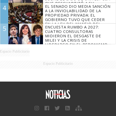
QUE DESCUARTIZÓ A SU
4
EL SENADO DIO MEDIA SANCIÓN
MARIDO
A LA INVIOLABILIDAD DE LA
PROPIEDAD PRIVADA: EL
GOBIERNO TUVO QUE CEDER
EN LA LEY DEL MANEJO DEL
5
ENCUESTA RUMBO A 2027:
FUEGO
CUATRO CONSULTORAS
MIDIERON EL DESGASTE DE
MILEI Y LA CRISIS DE
LIDERAZGO EN EL PERONISMO
Espacio Publicitario
Espacio Publicitario