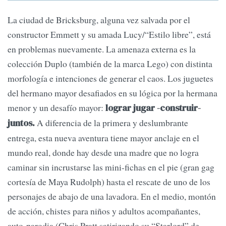
La ciudad de Bricksburg, alguna vez salvada por el
constructor Emmett y su amada Lucy/“Estilo libre”, está
en problemas nuevamen­te. La amenaza externa es la
colección Duplo (tam­bién de la marca Lego) con distinta
morfología e in­tenciones de generar el caos. Los juguetes
del hermano mayor desafia­dos en su lógica por la hermana
menor y un de­safío mayor:
lograr jugar -construir-
A dife­rencia de la primera y des­lumbrante
juntos.
entrega, esta nueva aventura tiene ma­yor anclaje en el
mundo real, donde hay desde una madre que no logra
cami­nar sin incrustarse las mini-fichas en el pie (gran gag
cortesía de Maya Ru­dolph) hasta el rescate de uno de los
personajes de abajo de una lavadora. En el medio, montón
de ac­ción, chistes para niños y adultos acompañantes,
auto-parodia (Chris Pratt satirizando su “Starlord” de