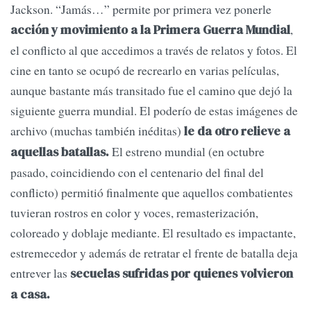
Jack­son. “Jamás…” permite por primera vez ponerle
,
acción y movimiento a la Primera Guerra Mundial
el conflicto al que accedi­mos a través de relatos y fotos. El
cine en tanto se ocupó de recrearlo en va­rias películas,
aunque bastante más transitado fue el camino que dejó la
siguiente guerra mundial. El poderío de estas imáge­nes de
archivo (muchas también inéditas)
le da otro relieve a
El estreno mundial (en octubre
aquellas ba­tallas.
pasado, coin­cidiendo con el centenario del final del
conflicto) per­mitió finalmente que aquellos combatientes
tuvieran rostros en color y voces, remasterización,
coloreado y doblaje mediante. El resultado es impactante,
estremece­dor y además de retratar el frente de batalla deja
entrever las
secuelas su­fridas por quienes volvie­ron
a casa.